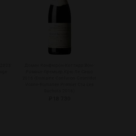
 2023
Домен Конфюрон-Коттидо Вон-
Николя Г
ouge
Романе Премьер Крю Ле Сишо
Монраше Ле
2016 (Domaine Confuron-Cotetidot
2022 (Nicol
Vosne-Romanee Premier Cru Les
Montrachet 
Suchots 2016)
₽
18 730