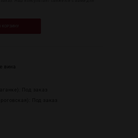
дзаказ. Наш консультант свяжется с вами для
В КОРЗИНУ
е вина
аганке): Под заказ
ироговская): Под заказ