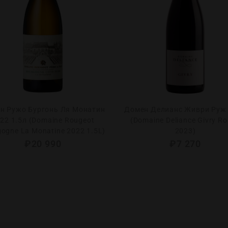
н Ружо Бургонь Ля Монатин
Домен Делианс Живри Руж
22 1.5л (Domaine Rougeot
(Domaine Deliance Givry R
ogne La Monatine 2022 1.5L)
2023)
₽
20 990
₽
7 270