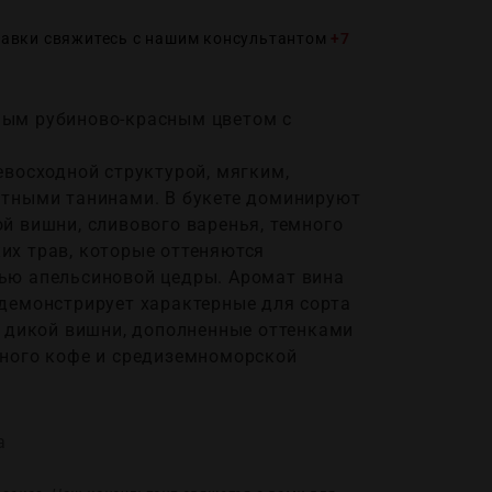
тавки свяжитесь с нашим консультантом
+7
ым рубиново-красным цветом с
евосходной структурой, мягким,
нтными танинами. В букете доминируют
й вишни, сливового варенья, темного
их трав, которые оттеняются
ью апельсиновой цедры. Аромат вина
 демонстрирует характерные для сорта
и дикой вишни, дополненные оттенками
нного кофе и средиземноморской
а