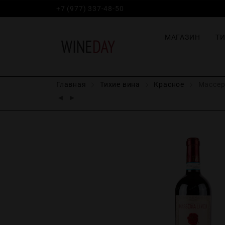
+7 (977) 337-48-50
МАГАЗИН
Т
Главная
Тихие вина
Красное
Массери