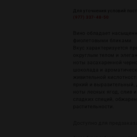
Для уточнения условий пос
(977) 337-48-50
Вино обладает насыщенн
фиолетовыми бликами.
Вкус характеризуется пр
округлым телом и элега
ноты засахаренной черно
шоколада и ароматическ
живительной кислотност
яркий и выразительный,
ноты лесных ягод, слив 
сладких специй, обжаре
растительности.
Доступно для предзаказ