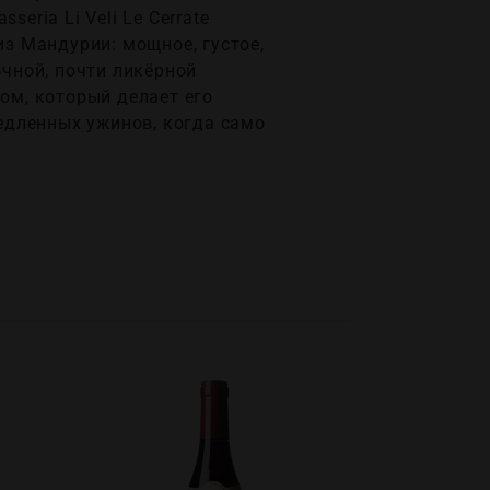
eria Li Veli Le Cerrate
из Мандурии: мощное, густое,
очной, почти ликёрной
м, который делает его
едленных ужинов, когда само