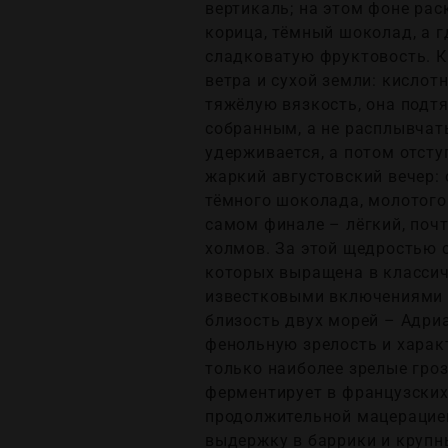
вертикаль; на этом фоне рас
корица, тёмный шоколад, а 
сладковатую фруктовость. К
ветра и сухой земли: кислот
тяжёлую вязкость, она подтя
собранным, а не расплывчат
удерживается, а потом отсту
жаркий августовский вечер: 
тёмного шоколада, молотого 
самом финале – лёгкий, поч
холмов. За этой щедростью 
которых выращена в классиче
известковыми включениями на
близость двух морей – Адри
фенольную зрелость и харак
только наиболее зрелые гроз
ферментирует в французских
продолжительной мацерацией
выдержку в баррики и крупн