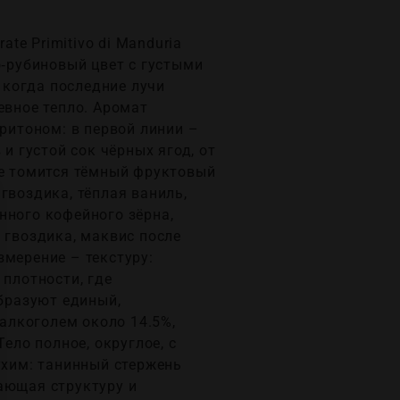
te Primitivo di Manduria
о‑рубиновый цвет с густыми
 когда последние лучи
евное тепло. Аромат
аритоном: в первой линии –
и густой сок чёрных ягод, от
не томится тёмный фруктовый
гвоздика, тёплая ваниль,
нного кофейного зёрна,
 гвоздика, маквис после
змерение – текстуру:
 плотности, где
образуют единый,
алкоголем около 14.5%,
ело полное, округлое, с
ухим: танинный стержень
ающая структуру и