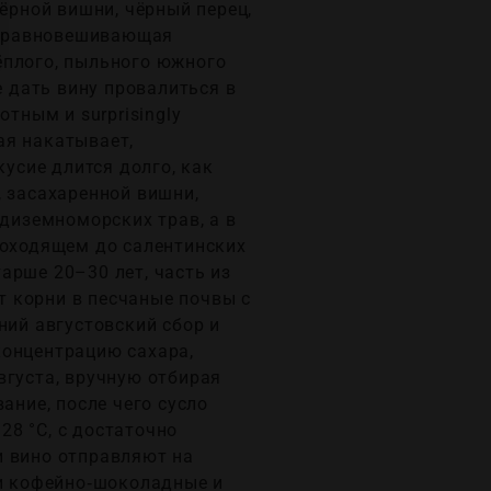
ёрной вишни, чёрный перец,
, уравновешивающая
ёплого, пыльного южного
е дать вину провалиться в
тным и surprisingly
ая накатывает,
кусие длится долго, как
, засахаренной вишни,
едиземноморских трав, а в
доходящем до салентинских
арше 20–30 лет, часть из
ет корни в песчаные почвы с
ний августовский сбор и
концентрацию сахара,
вгуста, вручную отбирая
ание, после чего сусло
8 °C, с достаточно
и вино отправляют на
ои кофейно‑шоколадные и