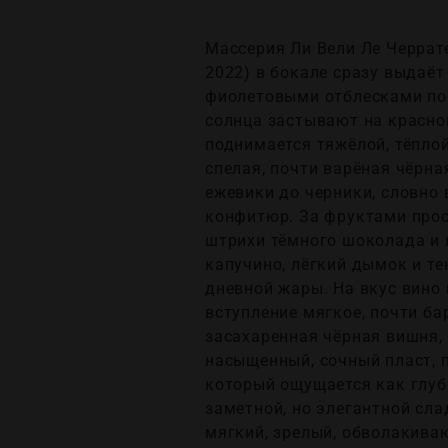
Массерия Ли Вели Ле Черрате 
2022) в бокале сразу выдаёт
фиолетовыми отблесками по 
солнца застывают на красной
поднимается тяжёлой, тёплой
спелая, почти варёная чёрна
ежевики до черники, словно
конфитюр. За фруктами прост
штрихи тёмного шоколада и 
капучино, лёгкий дымок и те
дневной жары. На вкус вино 
вступление мягкое, почти ба
засахаренная чёрная вишня, 
насыщенный, сочный пласт, 
который ощущается как глубо
заметной, но элегантной сла
мягкий, зрелый, обволакива