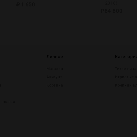
2018)
₽
1 650
₽
84 800
Личное
Категори
Магазин
Тихие вина
Аккаунт
Игристые 
и
Корзина
Крепĸий а
и оплата