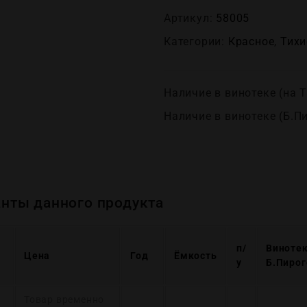
Артикул:
58005
Категории:
Красное
,
Тихи
Наличие в винотеке (на Т
Наличие в винотеке (Б.П
нты данного продукта
п/
Винотек
Цена
Год
Ёмкость
у
Б.Пирог
Товар временно