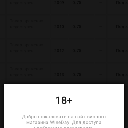
2009
0.75
—
Под з
недоступен
Товар временно
2010
0.75
—
Под з
недоступен
Товар временно
2012
0.75
—
Под з
недоступен
Товар временно
2013
0.75
—
Под з
недоступен
18+
ДЕТАЛИ
Добро пожаловать на сайт винного
магазина WineDay. Для доступа