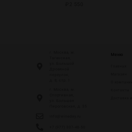
0
₽
2 550
г. Москва, м.
Меню
Таганская,
ул. Большой
Главная
Дровяной
Магазин
переулок,
д. 8, стр. 1
О компани
г. Москва, м.
Контакты
Спортивная,
Доставка 
ул. Большая
Пироговская, д. 35
info@wineday.ru
+7 (977) 337-48-50