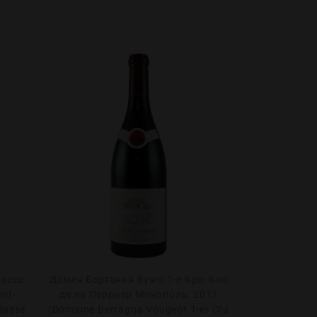
лассе
Домен Бертанья Вужо 1-е Крю Кло
Шато Роза
int-
де ла Перрьер Монополь, 2017
Классе 2016 
lasse
(Domaine Bertagna Vougeot 1-er Cru
Grand C