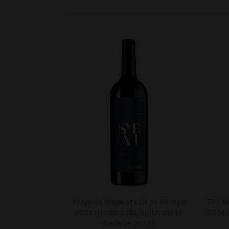
а Гран Крю
Усадьба Маркотх Сира Резерв
770 М
 Rauzan-Segla
2023 (Usadba Markotkh Syrah
2024 
se 2016)
Reserve 2023)