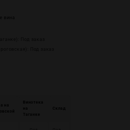
е вина
аганке): Под заказ
ироговская): Под заказ
Винотека
а на
на
Склад
овской
Таганке
Под
Под