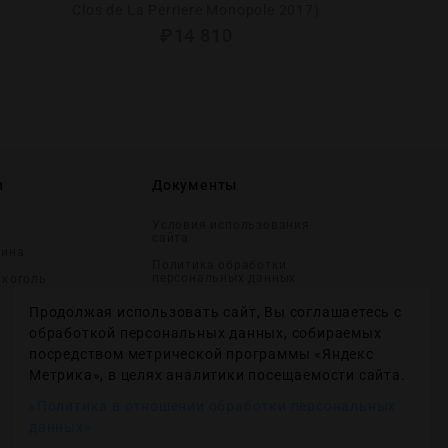
Clos de La Perriere Monopole 2017)
₽
14 810
и
Документы
Условия использования
сайта
вина
Политика обработки
персональных данных
лĸоголь
Согласие на получение
Продолжая использовать сайт, Вы соглашаетесь с
рекламных и
информационных
обработкой персональных данных, собираемых
сообщений
посредством метрической программы «Яндекс
Политика использования
Метрика», в целях аналитики посещаемости сайта.
файлов cookie
«Политика в отношении обработки персональных
Настройки файлов cookie
данных»