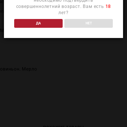
необходимо подтвердить
aly)
совершеннолетний возраст. Вам есть
18
eneto)
лет?
ДА
НЕТ
(Maculan)
Совиньон
,
Мерло