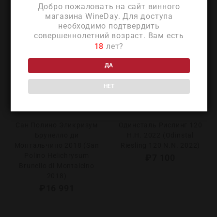
Добро пожаловать на сайт винного
магазина WineDay. Для доступа
необходимо подтвердить
совершеннолетний возраст. Вам есть
18
лет?
ДА
НЕТ
Сан Полино Эликризум
Одинсталь Рислинг 120
Брунелло ди
Н.Н. 2022 (Odinstal
Монтальчино 2018 (San
Riesling 120 N.N. 2022)
Polino Helichrysum
₽
7 100
Brunello di Montalcino
2018)
₽
16 991