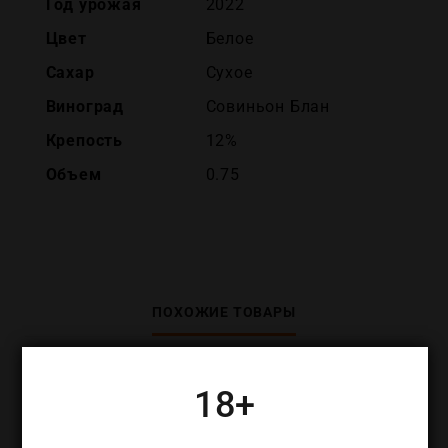
Год урожая
2022
Цвет
Белое
Сахар
Сухое
Виноград
Совиньон Блан
Крепость
12%
Объем
0.75
ПОХОЖИЕ ТОВАРЫ
18+