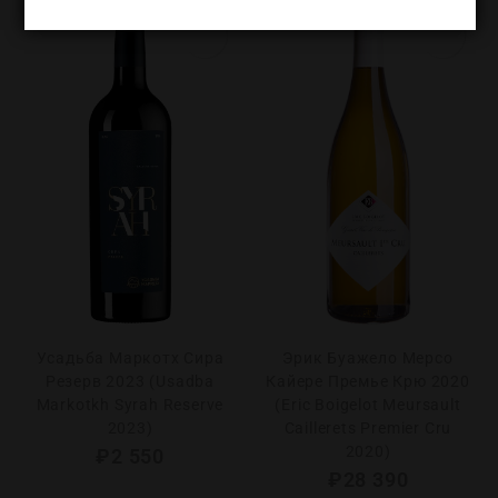
Усадьба Маркотх Сира
Эрик Буажело Мерсо
Резерв 2023 (Usadba
Кайере Премье Крю 2020
Markotkh Syrah Reserve
(Eric Boigelot Meursault
2023)
Caillerets Premier Cru
2020)
₽
2 550
₽
28 390