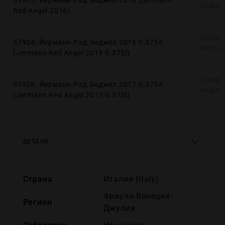
57933, Йерманн Рэд Энджел 2016 (Jermann
недос
Red Angel 2016)
Товар
57934, Йерманн Рэд Энджел 2016 0.375л
недос
(Jermann Red Angel 2016 0.375l)
Товар
57936, Йерманн Рэд Энджел 2017 0.375л
недос
(Jermann Red Angel 2017 0.375l)
ДЕТАЛИ
Страна
Италия (Italy)
Фриули-Венеция-
Регион
Джулия