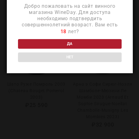
Добро пожаловать на сайт винного
магазина WineDay. Для доступа
необходимо подтвердить
совершеннолетний возраст. Вам есть
18
лет?
ДА
НЕТ
Шато Руже Помроль 2003
Арно э Софи Сирюг-Ноэля
(Chateau Rouget Pomerol
Шамболе-Мюзини Ле
2003)
Момби 2023 (Arnaud Et
Sophie Sirugue-Noellat
₽
25 590
Chambolle-Musigny Les
Mombies 2023)
₽
32 900