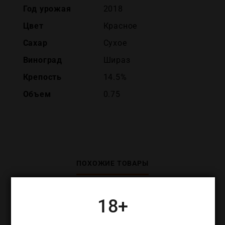
Год урожая
2018
Цвет
Красное
Сахар
Сухое
Виноград
Шираз
Крепость
14.5%
Объем
0.75
ПОХОЖИЕ ТОВАРЫ
18+