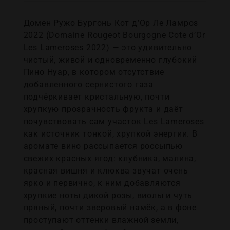
Домен Ружо Бургонь Кот д’Ор Ле Ламроз
2022 (Domaine Rougeot Bourgogne Cote d’Or
Les Lameroses 2022) — это удивительно
чистый, живой и одновременно глубокий
Пино Нуар, в котором отсутствие
добавленного сернистого газа
подчёркивает кристальную, почти
хрупкую прозрачность фрукта и даёт
почувствовать сам участок Les Lameroses
как источник тонкой, хрупкой энергии. В
аромате вино рассыпается россыпью
свежих красных ягод: клубника, малина,
красная вишня и клюква звучат очень
ярко и первично, к ним добавляются
хрупкие ноты дикой розы, виолы и чуть
пряный, почти зверовый намёк, а в фоне
проступают оттенки влажной земли,