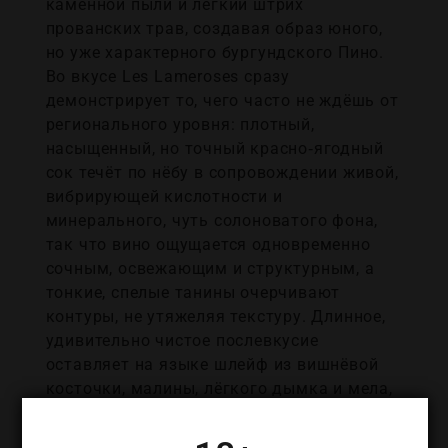
каменной пыли и лёгкий штрих
прованских трав, создавая образ юного,
но уже характерного бургундского Пино.
Во вкусе Les Lameroses сразу
демонстрирует то, чего часто не ждёшь от
регионального уровня: плотный,
насыщенный, но точный красно‑ягодный
сок течёт по нёбу в сопровождении живой,
вибрирующей кислотности и
минерального, чуть солоноватого фона,
так что вино ощущается одновременно
сочным, освежающим и структурным, а
тонкие, спелые танины очерчивают
контуры, не утяжеляя текстуру. Длинное,
удивительно чистое послевкусие
оставляет на языке шлейф из вишнёвой
косточки, малины, лёгкого дымка и мела,
и по мере того как аромат стихает, всё
яснее становится, что это не просто