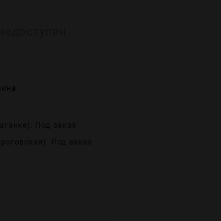
недоступен
вина
аганке): Под заказ
ироговская): Под заказ