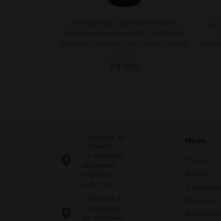
з Флок Шираз
Лё Виньобль Де Сен-Жермен
Ду
’s Flock Shiraz
Бургонь Алиготе 2022 (Le Vinoble
De Saint-Germain Bourgogne Aligoté
Sarag
2022)
0
₽
3 900
г. Москва, м.
Меню
Таганская,
ул. Большой
Главная
Дровяной
Магазин
переулок,
д. 8, стр. 1
О компани
г. Москва, м.
Контакты
Спортивная,
Доставка 
ул. Большая