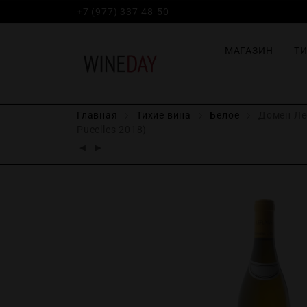
+7 (977) 337-48-50
МАГАЗИН
Т
Главная
Тихие вина
Белое
Домен Леф
Pucelles 2018)