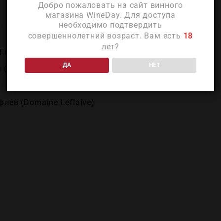
Добро пожаловать на сайт винного
магазина WineDay. Для доступа
ДЕТАЛИ
необходимо подтвердить
совершеннолетний возраст. Вам есть
18
лет?
France)
ДА
НЕТ
 (Bourgogne)
лев (Domaine Leflaive)