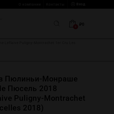
Вход
О компании
Контакты
₽
0
0
eflaive Puligny-Montrachet 1er Cru Les
в Пюлиньи-Монраше
е Пюсель 2018
aive Puligny-Montrachet
celles 2018)