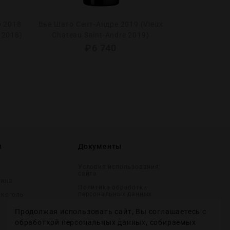
р 2018
Вье Шато Сент-Андре 2019 (Vieux
Киликанун К
 2018)
Chateau Saint-Andre 2019)
2021 (Kilikano
₽
6 740
и
Документы
Условия использования
сайта
вина
Политика обработки
персональных данных
лĸоголь
Согласие на получение
Продолжая использовать сайт, Вы соглашаетесь с
рекламных и
информационных
обработкой персональных данных, собираемых
сообщений