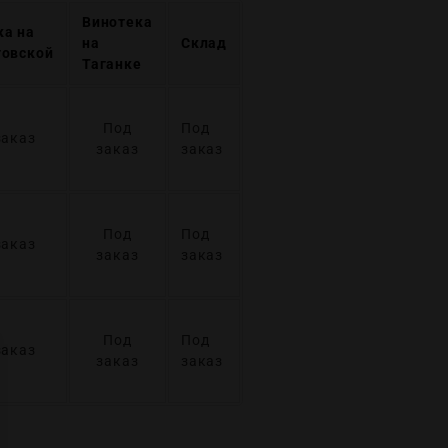
Винотека
ка на
на
Склад
говской
Таганке
Под
Под
заказ
заказ
заказ
Под
Под
заказ
заказ
заказ
Под
Под
заказ
заказ
заказ