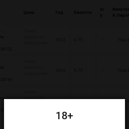
п/
Виноте
Цена
Год
Ёмкость
у
Б.Пиро
-
Товар
ль
временно
2012
0.75
—
Под 
недоступен
 2012)
-
Товар
ль
временно
2016
0.75
—
Под 
недоступен
 2016)
-
Товар
ль
временно
2017
0.75
—
Под 
недоступен
 2017)
18+