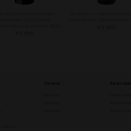
ка ди Сараньяно Алхимия
Тео Мингес Голдмускателле
Примитиво 2024 (Duca di
(Theo Minges Goldmuskateller
nano Alchymia Primitivo 2024)
₽
3 650
₽
2 810
Личное
Категори
Магазин
Тихие вина
Аккаунт
Игристые 
и
Корзина
Крепĸий а
и оплата