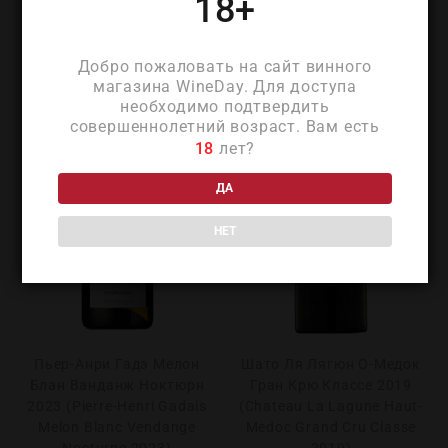
18+
Добро пожаловать на сайт винного
магазина WineDay. Для доступа
необходимо подтвердить
совершеннолетний возраст. Вам есть
18
лет?
ДА
НЕТ
Пьер-Анри Гадэ Мелон
Шато Ля Лягюн О-Медок
Блан Ванданж Ноктюрн
Гран Крю Классе 2019
2023 (Pierre-Henri Gadais
(Chateau La Lagune Haut-
Melon Blanc Vendange
Medoc Grand Cru Classe