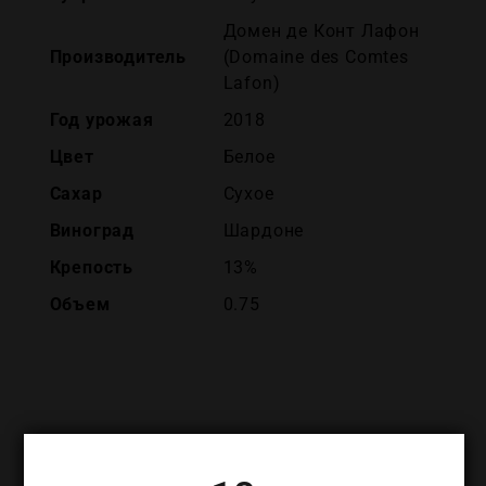
Домен де Конт Лафон
Производитель
(Domaine des Comtes
Lafon)
Год урожая
2018
Цвет
Белое
Сахар
Сухое
Виноград
Шардоне
Крепость
13%
Объем
0.75
ПОХОЖИЕ ТОВАРЫ