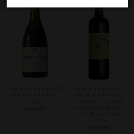
Павел Швец Барбера 2020
Шато Леовиль Лас Каз
(Pavel Shvets Barbera
Сен-Жюльен Кло дю
2020)
Марки 2016 (Chаteau
Leoville Las Сases Saint-
₽
6 750
Julien Clos du Marquis
2016)
₽
13 840