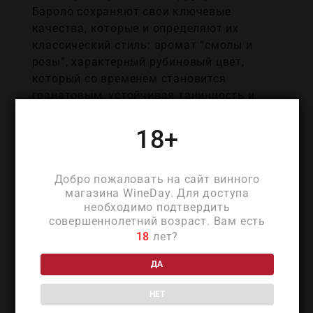
Бароло сохраняют свои ключевые
качества, которые и определяют их
классический стиль: аромат “смолы и
розы”, характерный рубиновый цвет,
который со временем становится
гранатовым, устойчивая танинность и
относительно высокое содержание спирта.
18+
ДЕТАЛИ
Добро пожаловать на сайт винного
магазина WineDay. Для доступа
необходимо подтвердить
совершеннолетний возраст. Вам есть
18
лет?
ПОХОЖИЕ ТОВАРЫ
ДА
НЕТ