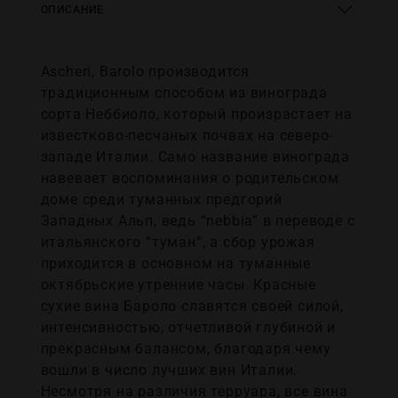
ОПИСАНИЕ
Ascheri, Barolo производится
традиционным способом из винограда
сорта Неббиоло, который произрастает на
известково-песчаных почвах на северо-
западе Италии. Само название винограда
навевает воспоминания о родительском
доме среди туманных предгорий
Западных Альп, ведь “nebbia” в переводе с
итальянского “туман”, а сбор урожая
приходится в основном на туманные
октябрьские утренние часы. Красные
сухие вина Бароло славятся своей силой,
интенсивностью, отчетливой глубиной и
прекрасным балансом, благодаря чему
вошли в число лучших вин Италии.
Несмотря на различия терруара, все вина