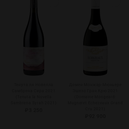
Тенута ля Новелла
Домен Монжар-Мюньере
Самбрена Сира 2021
Эшезо Гран Крю 2021
(Tenuta la Novella
(Domaine Mongeard-
Sambrena Syrah 2021)
Mugneret Echezeaux Grand
Cru 2021)
₽
3 250
₽
92 900