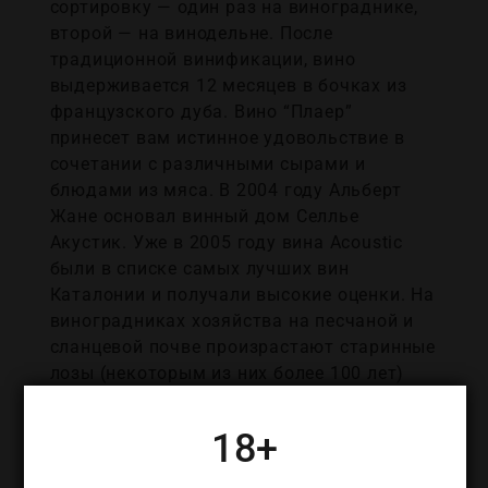
сортировку — один раз на винограднике,
второй — на винодельне. После
традиционной винификации, вино
выдерживается 12 месяцев в бочках из
французского дуба. Вино “Плаер”
принесет вам истинное удовольствие в
сочетании с различными сырами и
блюдами из мяса. В 2004 году Альберт
Жане основал винный дом Селлье
Акустик. Уже в 2005 году вина Acoustic
были в списке самых лучших вин
Каталонии и получали высокие оценки. На
виноградниках хозяйства на песчаной и
сланцевой почве произрастают старинные
лозы (некоторым из них более 100 лет)
коренных сортов Гарнача и Самсо. При
изготовлении вин используются
18+
многолетние винодельческие традиции
местных крестьян. Вина Celler Acoustic не