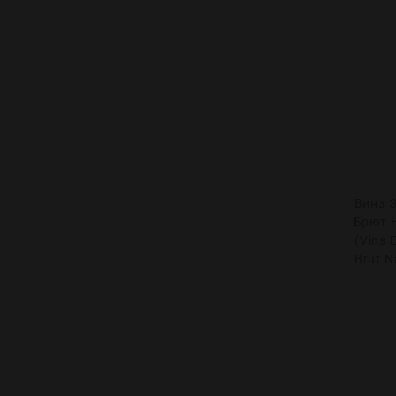
Винз 
Брют 
(Vins 
Brut N