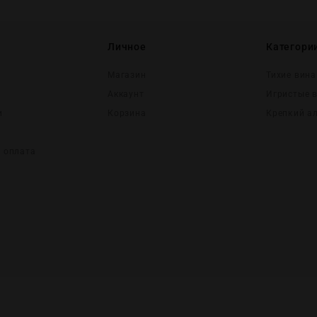
Личное
Категори
Магазин
Тихие вина
Аккаунт
Игристые 
и
Корзина
Крепĸий а
и оплата