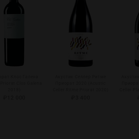
орат Клос Галена
Акустик Селлeр Ритме
Акусти
Priorat Clos Galena
Приорат 2020 (Acustic
Приорат
2018)
Celler Ritme Priorat 2020)
Celler Pl
₽
12 000
₽
3 400