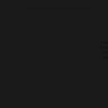
Код
без
(Co
Al