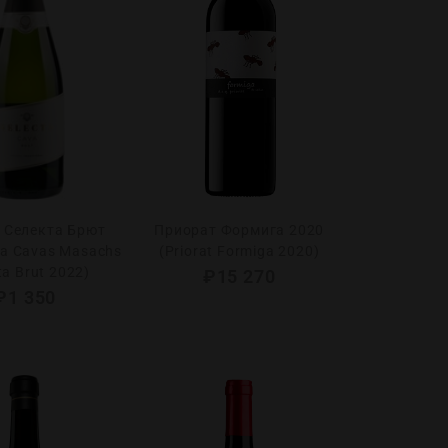
 Селекта Брют
Приорат Формига 2020
va Cavas Masachs
(Priorat Formiga 2020)
ta Brut 2022)
₽
15 270
₽
1 350