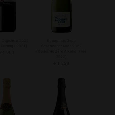
 Формига 2021
Кодорнью Зеро
t Formiga 2021)
безалкогольное 2022
(Codorniu Zero Alkohol Free
₽
4 900
2022)
₽
1 350