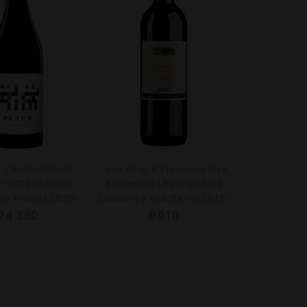
к Селлeр Плаер
Гран Роиг Каталония Оук
 2020 (Acustic
Баррел 2018 (Gran Roig
aer Priorat 2020)
Catalunya Oak Barrel 2018)
₽
4 380
₽
910