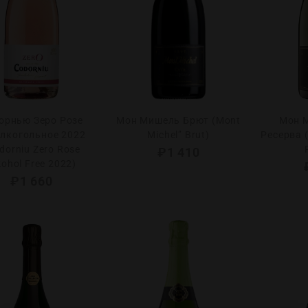
орнью Зеро Розе
Мон Мишель Брют (Mont
Мон 
алкогольное 2022
Michel” Brut)
Ресерва (
dorniu Zero Rose
₽
1 410
kohol Free 2022)
₽
1 660