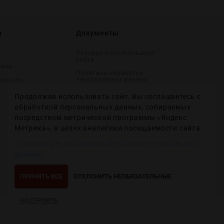
и
Документы
Условия использования
сайта
вина
Политика обработки
персональных данных
лĸоголь
Согласие на получение
Продолжая использовать сайт, Вы соглашаетесь с
рекламных и
информационных
обработкой персональных данных, собираемых
сообщений
посредством метрической программы «Яндекс
Политика использования
Метрика», в целях аналитики посещаемости сайта.
файлов cookie
«Политика в отношении обработки персональных
Настройки файлов cookie
данных»
ПРИНЯТЬ ВСЕ
ОТКЛОНИТЬ НЕОБЯЗАТЕЛЬНЫЕ
НАСТРОИТЬ