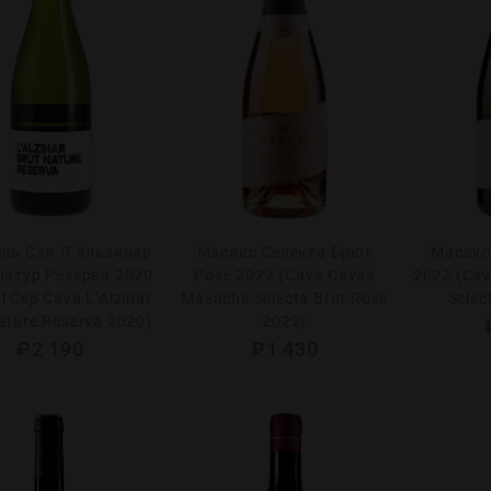
Эль Сэп Л’Альзинар
Масакс Селекта Брют
Масакс
Натур Резерва 2020
Розе 2022 (Cava Cavas
2022 (Ca
El Cep Cava L’Alzinar
Masachs Selecta Brut Rose
Selec
ature Reserva 2020)
2022)
₽
2 190
₽
1 430