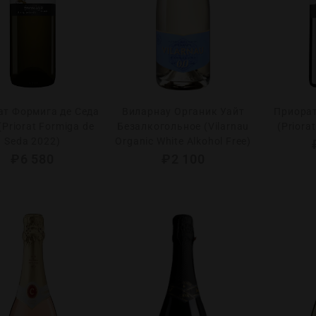
ат Формига де Седа
Виларнау Органик Уайт
Приорат
(Priorat Formiga de
Безалкогольное (Vilarnau
(Priora
Seda 2022)
Organic White Alkohol Free)
₽
6 580
₽
2 100