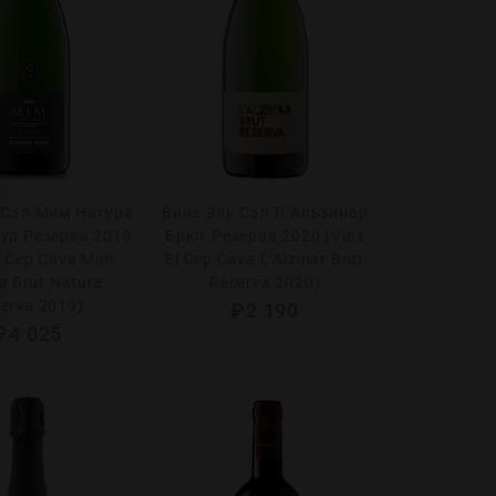
 Сэп Мим Натура
Винз Эль Сэп Л’Альзинар
ур Резерва 2019
Брют Резерва 2020 (Vins
l Cep Cava Mim
El Cep Cava L’Alzinar Brut
a Brut Nature
Reserva 2020)
erva 2019)
₽
2 190
₽
4 025