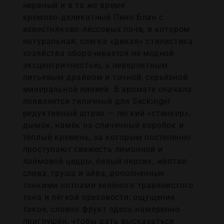
нервный и в то же время
кремово‑деликатный Пино Блан с
известняково‑лёссовых почв, в котором
натуральная, слегка «дикая» стилистика
хозяйства оборачивается не модной
эксцентричностью, а невероятным
питьевым драйвом и точной, серьёзной
минеральной линией. В аромате сначала
появляется типичный для Seckinger
редуктивный штрих — лёгкий «стинкер»,
дымок, намёк на спичечный коробок и
тёплый кремень, за которым постепенно
проступают свежесть лимонной и
лаймовой цедры, белый персик, жёлтая
слива, груша и айва, дополненные
тонкими нотоами зелёного травянистого
тона и лёгкой ореховости; ощущение
такое, словно фрукт здесь намеренно
приглушён, чтобы дать высказаться