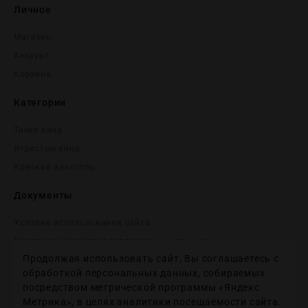
Личное
Магазин
Аккаунт
Корзина
Категории
Тихие вина
Игристые вина
Крепĸий алĸоголь
Документы
Условия использования сайта
Политика обработки персональных данных
Продолжая использовать сайт, Вы соглашаетесь с
Согласие на получение рекламных и информационных
сообщений
обработкой персональных данных, собираемых
посредством метрической программы «Яндекс
Политика использования файлов cookie
Метрика», в целях аналитики посещаемости сайта.
Настройки файлов cookie