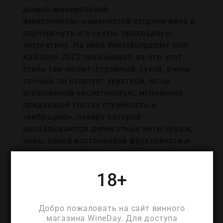
дымно‑минеральной,
известняково‑каменистой стороне вина и
подчеркнуть его сухую, прохладную
энергетику. На нёбе Weissburgunder vom
Kalkstein 2022 показывает, за что этот
стиль так любят: стройный, сухой, очень
точный, он стартует хрусткой, но не
агрессивной кислотностью, мгновенно
придающей глотку струйность и
«вибрацию», поверх которой
накладываются деликатные ноты груши,
айвы, белой косточковой фруктовости и
едва сладковатого ядра спелого яблока;
тонкий, почти бархатный шмельц от
18+
выдержки в бочках и работы на осадке
придаёт текстуре кремовость, но не
утяжеляет, а лёгкая горчинка в финале,
Добро пожаловать на сайт винного
уходящая в орехово‑цитрусовый регистр,
магазина WineDay. Для доступа