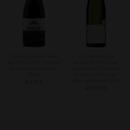
Глейцер-Диксон Ревер
Клостер Эбербах
Пино Нуар 2020 (Glaetzer-
Штайнбергер Рислинг
Dixon Rêveur Pinot Noir
Шпетлезе 2015 (Kloster
2020)
Eberbach Steinberger
Riesling Spatlese 2015)
₽
9 310
₽
12 370