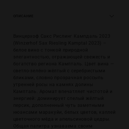
ОПИСАНИЕ
Винцерхоф Сакс Рислинг Кампдаль 2023
(Winzerhof Sax Riesling Kamptal 2023) –
белое вино с тонкой природной
элегантностью, отражающей свежесть и
богатство региона Кампталь. Цвет вина —
светло-зелёно-жёлтый с серебристыми
бликами, словно прозрачная россыпь
утренней росы на камнях долины
Кампталь. Аромат впечатляет чистотой и
энергией: доминирует спелый жёлтый
персик, дополненный чуть заметными
нюансами маракуйи, белых цветов, каплей
цветочного мёда и апельсиновой цедры.
Общая палитра узнаваема своим