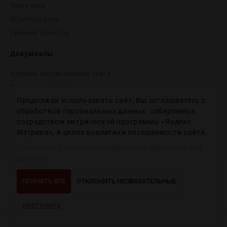
Тихие вина
Игристые вина
Крепĸий алĸоголь
Документы
Условия использования сайта
Политика обработки персональных данных
Продолжая использовать сайт, Вы соглашаетесь с
Согласие на получение рекламных и информационных
сообщений
обработкой персональных данных, собираемых
посредством метрической программы «Яндекс
Политика использования файлов cookie
Метрика», в целях аналитики посещаемости сайта.
Настройки файлов cookie
«Политика в отношении обработки персональных
данных»
Copyright © 2012-2024
Wineday
. All Right Reserved.
ПРИНЯТЬ ВСЕ
ОТКЛОНИТЬ НЕОБЯЗАТЕЛЬНЫЕ
НАСТРОИТЬ