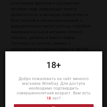
сочетанием фруктов и альпийских
луговых трав, придающих букету
деликатность и молодую энергичность.
Вкус сочный и сбалансированный, с
выразительной кислотностью, стройной
минеральностью и нотками спелого
персика, цитруса и белого перца.
Послевкусие долгое, свежее, с
характерным оттенком камня и лёгкой
солоноватостью, напоминает ощущение
альпийского утра. Вино воспринимается
18+
как лёгкое и живое, в нем угадывается
почерк лучших образцов региона —
идеальный спутник легких блюд,
Добро пожаловать на сайт винного
морепродуктов и весеннего вечера.
магазина WineDay. Для доступа
необходимо подтвердить
совершеннолетний возраст. Вам есть
18
лет?
ДЕТАЛИ