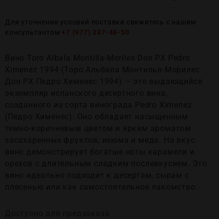
Для уточнения условий поставки свяжитесь с нашим
консультантом
+7 (977) 337-48-50
Вино Toro Albala Montilla-Moriles Don PX Pedro
Ximenez 1994 (Торо Альбала Монтилья-Морилес
Дон РХ Педро Хименес 1994) — это выдающийся
экземпляр испанского десертного вина,
созданного из сорта винограда Pedro Ximenez
(Педро Хименес). Оно обладает насыщенным
темно-коричневым цветом и ярким ароматом
засахаренных фруктов, изюма и меда. На вкус
вино демонстрирует богатые ноты карамели и
орехов с длительным сладким послевкусием. Это
вино идеально подходит к десертам, сырам с
плесенью или как самостоятельное лакомство.
Доступно для предзаказа