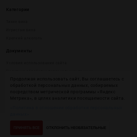
Категории
Тихие вина
Игристые вина
Крепĸий алĸоголь
Документы
Условия использования сайта
Политика обработки персональных данных
Продолжая использовать сайт, Вы соглашаетесь с
Согласие на получение рекламных и информационных
сообщений
обработкой персональных данных, собираемых
посредством метрической программы «Яндекс
Политика использования файлов cookie
Метрика», в целях аналитики посещаемости сайта.
Настройки файлов cookie
«Политика в отношении обработки персональных
данных»
Copyright © 2012-2024
Wineday
. All Right Reserved.
ПРИНЯТЬ ВСЕ
ОТКЛОНИТЬ НЕОБЯЗАТЕЛЬНЫЕ