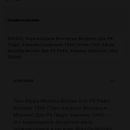
Наименование
В00335, Торо Альбала Монтилья-Морилес Дон РХ
Педро Хименес Селексьон 1964 200мл (Toro Albala
Montilla-Moriles Don PX Pedro Ximenez Seleccion 1964
200ml)
ОПИСАНИЕ
Toro Albala Montilla-Moriles Don PX Pedro
Ximenez 1994 (Торо Альбала Монтилья-
Морилес Дон РХ Педро Хименес 1994) —
это выдающееся десертное вино,
произведенное в регионе Montilla-Moriles