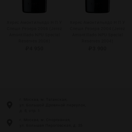
Херес Амонтильядо Н П У
Херес Амонтильядо Н П У
Спешл Резерв 2006 (Jerez
Спешл Резерв 2004 (Jerez
Amontillado NPU Special
Amontillado NPU Special
Reserves 2006)
Reserves 2004)
₽
4 950
₽
3 900
г. Москва, м. Таганская,
ул. Большой Дровяной переулок,
д. 8, стр. 1
г. Москва, м. Спортивная,
ул. Большая Пироговская, д. 35