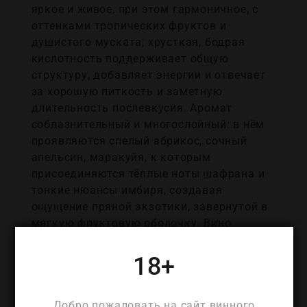
яркое и живое, при этом гармоничное, с
оттенками тропических фруктов и
душистого муската; хрусткая, бодрая
кислотность поддерживает общую
структуру, добавляет энергии и отвечает
за хорошую питкость и заметную
длительность послевкусия. Аромат
соблазнительный и многослойный: в нём
проявляются спелый абрикос, сочный
апельсин, маракуйя, к которым
присоединяются тёплые ноты шафрана и
тонкие нюансы имбиря, создавая
ощущение пряной экзотики, завернутой в
мягкую фруктовую оболочку. Вино
особенно удачно в роли аперитива, когда
требуется ароматный, но не утомляющий
18+
глоток, и прекрасно сочетается с острыми
блюдами восточной кухни, где пряность и
Добро пожаловать на сайт винного
лёгкая сладость находят отклик в его