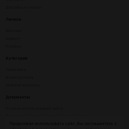
Доставка и оплата
Личное
Магазин
Аккаунт
Корзина
Категории
Тихие вина
Игристые вина
Крепĸий алĸоголь
Документы
Условия использования сайта
Политика обработки персональных данных
Продолжая использовать сайт, Вы соглашаетесь с
Согласие на получение рекламных и информационных
сообщений