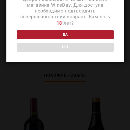
магазина WineDay. Для доступа
собственном характере, а также с лёгкими
необходимо подтвердить
закусками, которые подчёркивают
совершеннолетний возраст. Вам есть
свежесть и пряно‑фруктовый профиль
18
лет?
ДА
ДЕТАЛИ
НЕТ
ПОХОЖИЕ ТОВАРЫ