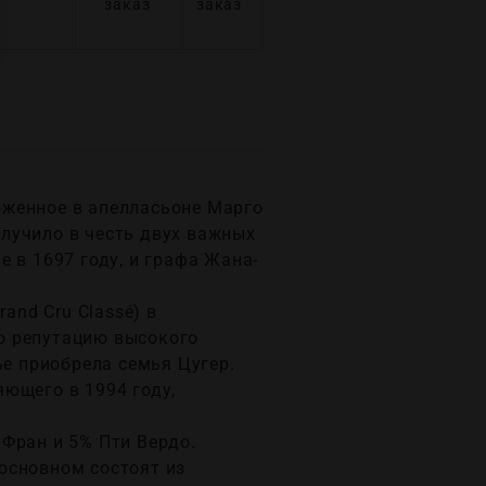
заказ
заказ
ложенное в апелласьоне Марго
олучило в честь двух важных
 в 1697 году, и графа Жана-
and Cru Classé) в
ю репутацию высокого
ье приобрела семья Цугер.
ющего в 1994 году,
Фран и 5% Пти Вердо.
 основном состоят из