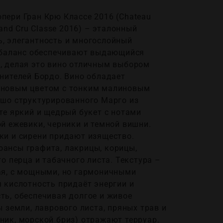
пери Гран Крю Классе 2016 (Chateau
rand Cru Classe 2016) – эталонный
, элегантность и многослойный
и баланс обеспечивают выдающийся
, делая это вино отличным выбором
нителей Бордо. Вино обладает
иновым цветом с тонким малиновым
ошо структурированного Марго из
те яркий и щедрый букет с нотами
й ежевики, черники и темной вишни.
ки и сирени придают изящество.
ансы графита, лакрицы, корицы,
го перца и табачного листа. Текстура –
ая, с мощными, но гармоничными
 кислотность придаёт энергии и
ть, обеспечивая долгое и живое
ы земли, лаврового листа, пряных трав и
ник, морской бриз) отражают терруар.