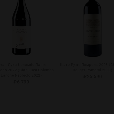
жан Лука Коломбо Ланге
Шато Руже Помроль 2003 (C
оло 2022 (Gian Luca Colombo
Rouget Pomerol 2003)
Langhe Nebbiolo 2022)
₽
25 590
₽
6 790