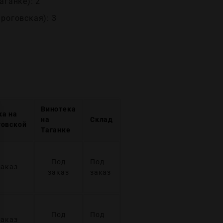
аганке): 2
ироговская): 3
Винотека
ка на
на
Склад
говской
Таганке
Под
Под
заказ
заказ
заказ
Под
Под
заказ