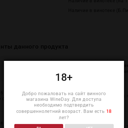
Наличие в винотеке (на Т
Наличие в винотеке (Б.П
нты данного продукта
п/
Виноте
Цена
Год
Ёмкость
у
Б.Пиро
18+
Доступно
15
Добро пожаловать на сайт винного
для
2015
0.75
—
Под 
магазина WineDay. Для доступа
y Grand
предзаказа
необходимо подтвердить
совершеннолетний возраст. Вам есть
18
лет?
Доступно
18
для
2018
0.75
—
Под 