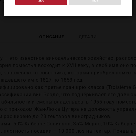
ДА
НЕТ
y Grand
предзаказа
ОПИСАНИЕ
ДЕТАЛИ
éry – это известное винодельческое хозяйство, распо
ория поместья восходит к XVII веку, а своё имя оно п
 королевского советника, который приобрёл поместье
ладевшего им с 1827 по 1853 год.
ифицировано как третье гран крю класса (Troisième Gr
ссификации вин Бордо, что подчёркивает его давню
табильности и смены владельцев, в 1955 году помест
но с приходом Жан-Люка Цугера на должность управля
и расширено до 28 гектаров виноградников.
ами: 50% Каберне Совиньон, 35% Мерло, 10% Каберне 
т, плотность посадки – 10 000 лоз на гектар. Почвы в