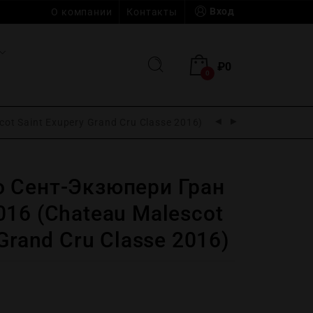
Вход
О компании
Контакты
₽
0
0
t Saint Exupery Grand Cru Classe 2016)
 Сент-Экзюпери Гран
16 (Chateau Malescot
Grand Cru Classe 2016)