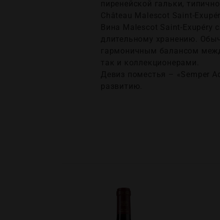
пиренейской гальки, типичн
Château Malescot Saint-Exupé
Вина Malescot Saint-Exupér
длительному хранению. Обыч
гармоничным балансом между
так и коллекционерами.
Девиз поместья – «Semper Ad
развитию.