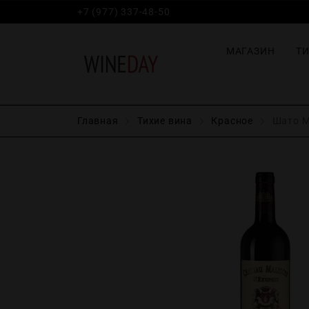
+7 (977) 337-48-50
МАГАЗИН
Т
Главная
Тихие вина
Красное
Шато Ма