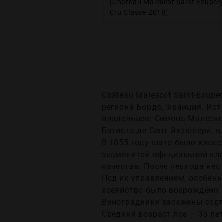
(Chateau Malescot Saint Exuper
Cru Classe 2018)
Château Malescot Saint-Exup
региона Бордо, Франция. Ист
владельцев: Симона Малеско,
Батиста де Сент-Экзюпери, в
В 1855 году шато было класс
знаменитой официальной кла
качества. После периода нес
Под их управлением, особен
хозяйство было возрождено 
Виноградники засажены сорт
Средний возраст лоз – 35 ле