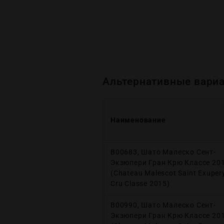
Альтернативные вариа
Наименование
В00683, Шато Малеско Сент-
Экзюпери Гран Крю Классе 20
(Chateau Malescot Saint Exuper
Cru Classe 2015)
В00990, Шато Малеско Сент-
Экзюпери Гран Крю Классе 20