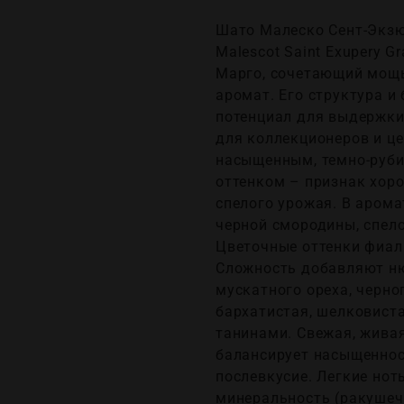
Шато Малеско Сент-Экзю
Malescot Saint Exupery G
Марго, сочетающий мощь
аромат. Его структура 
потенциал для выдержки
для коллекционеров и це
насыщенным, темно-руб
оттенком – признак хор
спелого урожая. В арома
черной смородины, спело
Цветочные оттенки фиал
Сложность добавляют ню
мускатного ореха, черно
бархатистая, шелковист
танинами. Свежая, живая
балансирует насыщеннос
послевкусие. Легкие нот
минеральность (ракушеч