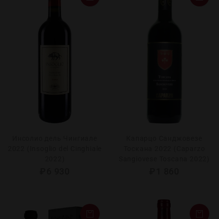
Инсолио дель Чингиале
Капарцо Санджовезе
2022 (Insoglio del Cinghiale
Тоскана 2022 (Caparzo
2022)
Sangiovese Toscana 2022)
₽
6 930
₽
1 860