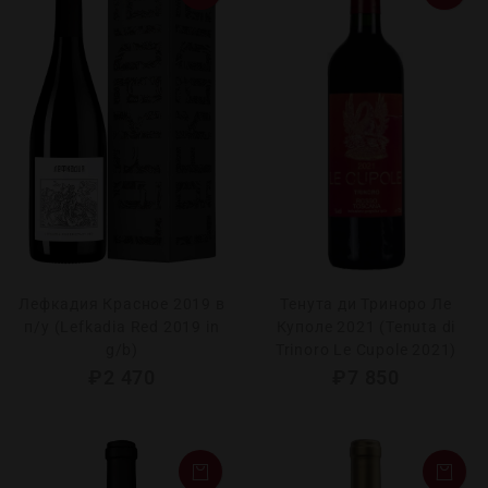
Лефкадия Красное 2019 в
Тенута ди Триноро Ле
п/у (Lefkadia Red 2019 in
Куполе 2021 (Tenuta di
g/b)
Trinoro Le Cupole 2021)
₽
2 470
₽
7 850