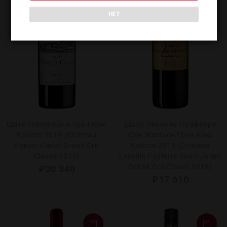
НЕТ
Шато Понте-Кане Гран Крю
Шато Леовиль Пуаферре
Классе 2019 (Chаteau
Сен-Жюльен Гран Крю
Pontet-Canet Grand Cru
Классе 2019 (Сhateau
Classe 2019)
Leoville Poyferre Saint-Julien
Grand Cru Classe 2019)
₽
20 340
₽
17 610