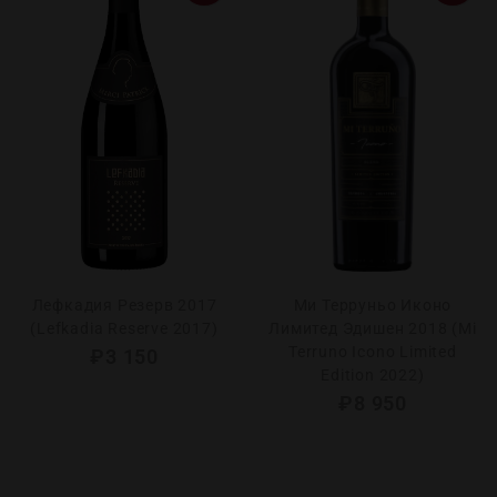
Лефкадия Резерв 2017
Ми Терруньо Иконо
(Lefkadia Reserve 2017)
Лимитед Эдишен 2018 (Mi
Terruno Icono Limited
₽
3 150
Edition 2022)
₽
8 950