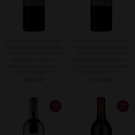
Шато Мулен Риш 2-е вино
Шато Мулен Риш 2-е вино
Шато Леовиль Пуаферре
Шато Леовиль Пуаферре
Сен-Жюльен 2019 (Chаteau
Сен-Жюльен 2019 1,5л
Moulin Riche 2-em vin
(Chаteau Moulin Riche 2-em
Сhateau Leoville Poyferre
vin Сhateau Leoville Poyferre
Saint-Julien 2019)
Saint-Julien 2019 1,5L)
₽
8 400
₽
16 800