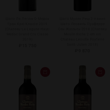
Шато Ля Лягюн О-Медок
Шато Мулен Риш 2-е вино
Гран Крю Классе 2019
Шато Леовиль Пуаферре
(Chateau La Lagune Haut-
Сен-Жюльен 2018 (Chаteau
Medoc Grand Cru Classe
Moulin Riche 2-em vin
2019)
Сhateau Leoville Poyferre
Saint-Julien 2018)
₽
15 750
₽
9 870