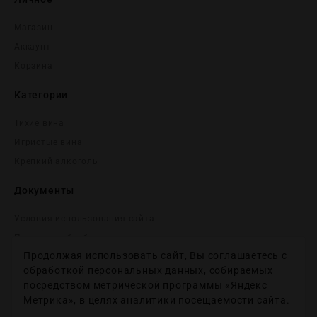
Магазин
Аккаунт
Корзина
Категории
Тихие вина
Игристые вина
Крепĸий алĸоголь
Документы
Условия использования сайта
Политика обработки персональных данных
Продолжая использовать сайт, Вы соглашаетесь с
Согласие на получение рекламных и информационных
сообщений
обработкой персональных данных, собираемых
посредством метрической программы «Яндекс
Политика использования файлов cookie
Метрика», в целях аналитики посещаемости сайта.
Настройки файлов cookie