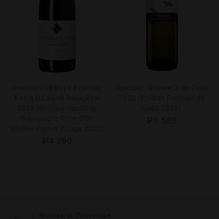
Николя Гоффруа Бургонь
Приорат Формига де Седа
Кот-д’Ор Вьей Винь Руж
2022 (Priorat Formiga de
2023 (Nicolas Gauffroy
Seda 2022)
Bourgogne Cote-d’Or
₽
6 580
Vieilles Vignes Rouge 2023)
₽
4 790
г. Москва, м. Таганская,