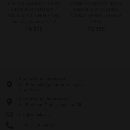
Мёнхоф Эрденер Прелат
Усадьба Маркотх Мерло
Рислинг Ауслезе 2017
Резерв 2023 (Usadba
(Monchhof Erdener Pralat
Markotkh Merlot Reserve
Riesling Auslese 2017)
2023)
₽
6 800
₽
2 550
г. Москва, м. Таганская,
ул. Большой Дровяной переулок,
д. 8, стр. 1
г. Москва, м. Спортивная,
ул. Большая Пироговская, д. 35
info@wineday.ru
+7 (977) 337-48-50