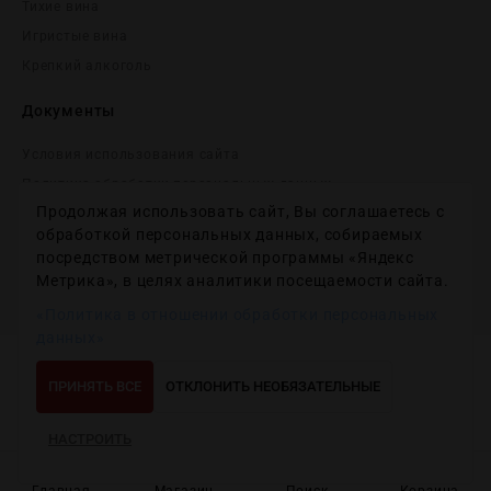
Тихие вина
Игристые вина
Крепĸий алĸоголь
Документы
Условия использования сайта
Политика обработки персональных данных
Продолжая использовать сайт, Вы соглашаетесь с
Согласие на получение рекламных и информационных
сообщений
обработкой персональных данных, собираемых
посредством метрической программы «Яндекс
Политика использования файлов cookie
Метрика», в целях аналитики посещаемости сайта.
Настройки файлов cookie
«Политика в отношении обработки персональных
данных»
Copyright © 2012-2024
Wineday
. All Right Reserved.
ПРИНЯТЬ ВСЕ
ОТКЛОНИТЬ НЕОБЯЗАТЕЛЬНЫЕ
НАСТРОИТЬ