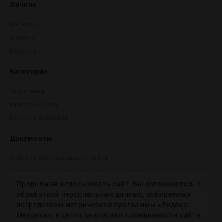
Личное
Магазин
Аккаунт
Корзина
Категории
Тихие вина
Игристые вина
Крепĸий алĸоголь
Документы
Условия использования сайта
Политика обработки персональных данных
Продолжая использовать сайт, Вы соглашаетесь с
Согласие на получение рекламных и информационных
сообщений
обработкой персональных данных, собираемых
посредством метрической программы «Яндекс
Политика использования файлов cookie
Метрика», в целях аналитики посещаемости сайта.
Настройки файлов cookie