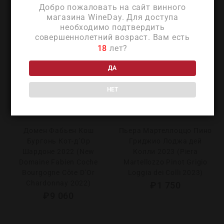
Добро пожаловать на сайт винного
магазина WineDay. Для доступа
необходимо подтвердить
совершеннолетний возраст. Вам есть
18
лет?
ДА
НЕТ
Домен Фабьен Кош
Пьера Мартеллоццо Пино
Бургонь Кот-д’Ор
Гриджио Лоджа дей
Шардоне 2022 (New
Колли 2023 (Piera
Domaine Fabien Coche
Martellozzo Pinot Grigio
Bourgogne Côte D’Or
Loggia dei Colli 2023)
Chardonnay 2022)
₽
1 750
₽
9 060