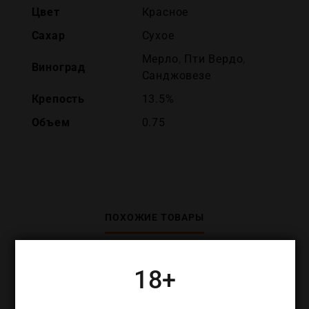
Цвет
Красное
Сахар
Сухое
Мерло
,
Пти Вердо
,
Виноград
Санджовезе
Крепость
13.5%
Объем
0.75
ПОХОЖИЕ ТОВАРЫ
18+