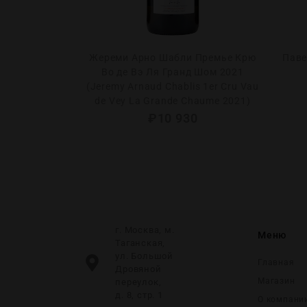
гонь Шардоне
Жереми Арно Шабли Премье Крю
Паве
roy Bourgogne
Во де Вэ Ля Гранд Шом 2021
nnay 2023)
(Jeremy Arnaud Chablis 1er Cru Vau
de Vey La Grande Chaume 2021)
0
₽
10 930
г. Москва, м.
Меню
Таганская,
ул. Большой
Главная
Дровяной
Магазин
переулок,
д. 8, стр. 1
О компани