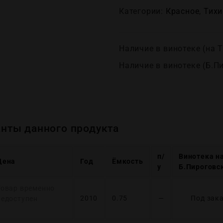
Категории:
Красное
,
Тихи
Наличие в винотеке (на Т
Наличие в винотеке (Б.П
нты данного продукта
п/
Винотека н
Цена
Год
Ёмкость
у
Б.Пироговс
Товар временно
2010
0.75
—
Под зак
недоступен