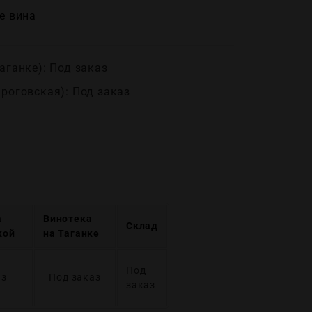
е вина
аганке): Под заказ
ироговская): Под заказ
а
Винотека
Склад
кой
на Таганке
Под
аз
Под заказ
заказ