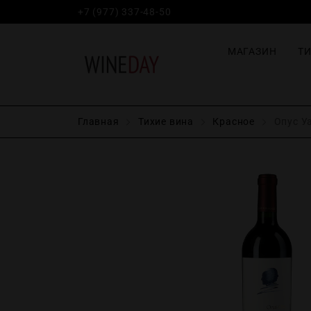
+7 (977) 337-48-50
МАГАЗИН
Т
Главная
Тихие вина
Красное
Опус Уа