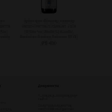
Ран
Эрбен фон Бёльвиц Казелер
Николя Гофф
Велли
Нисхен Рислинг Кабинет 2018
2023 (Nicola
s Run
(Erben von Beulwitz Kaseler
Bourgogne
Valley
Nies’chen Riesling Kabinett 2018)
₽
5 400
и
Документы
Условия использования
сайта
вина
Политика обработки
персональных данных
лĸоголь