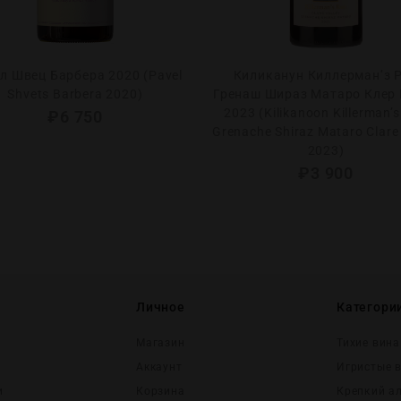
л Швец Барбера 2020 (Pavel
Киликанун Киллерман’з 
Shvets Barbera 2020)
Гренаш Шираз Матаро Клер 
2023 (Kilikanoon Killerman’
₽
6 750
Grenache Shiraz Mataro Clare 
2023)
₽
3 900
Личное
Категори
Магазин
Тихие вина
Аккаунт
Игристые 
и
Корзина
Крепĸий а