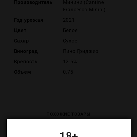
Производитель
Минини (Cantine
Francesco Minini)
Год урожая
2021
Цвет
Белое
Сахар
Сухое
Виноград
Пино Гриджио
Крепость
12.5%
Объем
0.75
ПОХОЖИЕ ТОВАРЫ
18+