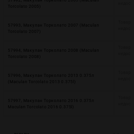
57992, Макулан Торколато 2005 (Maculan
недост
Torcolato 2005)
Товар 
57993, Макулан Торколато 2007 (Maculan
недост
Torcolato 2007)
Товар 
57994, Макулан Торколато 2008 (Maculan
недост
Torcolato 2008)
Товар 
57996, Макулан Торколато 2013 0.375л
недост
(Maculan Torcolato 2013 0.375l)
Товар 
57997, Макулан Торколато 2016 0.375л
недост
Maculan Torcolato 2016 0.375l)