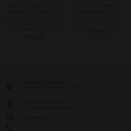
Домен Монжар-Мюньере
Монтес Аутер Лимитс
Бургонь Пино Нуар 2023
Совиньон Блан 2023
(Domaine Mongeard-
(Montes Outer Limits
Mugneret Bourgogne Pinot
Sauvignon Blanc 2023)
Noir 2023)
₽
2 950
₽
9 900
г. Москва, м. Таганская,
ул. Большой Дровяной переулок,
д. 8, стр. 1
г. Москва, м. Спортивная,
ул. Большая Пироговская, д. 35
info@wineday.ru
+7 (977) 337-48-50