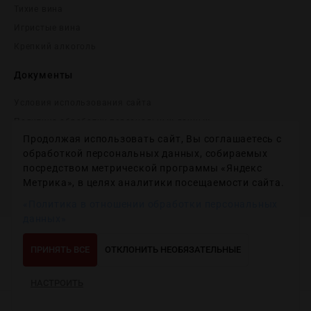
Тихие вина
Игристые вина
Крепĸий алĸоголь
Документы
Условия использования сайта
Политика обработки персональных данных
Продолжая использовать сайт, Вы соглашаетесь с
Согласие на получение рекламных и информационных
сообщений
обработкой персональных данных, собираемых
посредством метрической программы «Яндекс
Политика использования файлов cookie
Метрика», в целях аналитики посещаемости сайта.
Настройки файлов cookie
«Политика в отношении обработки персональных
данных»
Copyright © 2012-2024
Wineday
. All Right Reserved.
ПРИНЯТЬ ВСЕ
ОТКЛОНИТЬ НЕОБЯЗАТЕЛЬНЫЕ
НАСТРОИТЬ