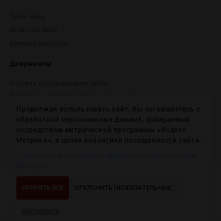
Тихие вина
Игристые вина
Крепĸий алĸоголь
Документы
Условия использования сайта
Политика обработки персональных данных
Продолжая использовать сайт, Вы соглашаетесь с
Согласие на получение рекламных и информационных
сообщений
обработкой персональных данных, собираемых
посредством метрической программы «Яндекс
Политика использования файлов cookie
Метрика», в целях аналитики посещаемости сайта.
Настройки файлов cookie
«Политика в отношении обработки персональных
данных»
Copyright © 2012-2024
Wineday
. All Right Reserved.
ПРИНЯТЬ ВСЕ
ОТКЛОНИТЬ НЕОБЯЗАТЕЛЬНЫЕ
НАСТРОИТЬ