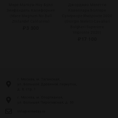
Маре Магнум Ноу Булл
Джорджио Мелетти
Зинфандель Калифорния
Каваллари Болгери
(Mare Magnum No Bull
Супериоре Импронте 2020
Zinfandel California)
(Giorgio Meletti Cavallari
Bolgheri Superiore
₽
3 300
Impronte 2020)
₽
17 100
г. Москва, м. Таганская,
ул. Большой Дровяной переулок,
д. 8, стр. 1
г. Москва, м. Спортивная,
ул. Большая Пироговская, д. 35
info@wineday.ru