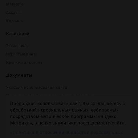
Магазин
Аккаунт
Корзина
Категории
Тихие вина
Игристые вина
Крепĸий алĸоголь
Документы
Условия использования сайта
Политика обработки персональных данных
Продолжая использовать сайт, Вы соглашаетесь с
Согласие на получение рекламных и информационных
сообщений
обработкой персональных данных, собираемых
посредством метрической программы «Яндекс
Политика использования файлов cookie
Метрика», в целях аналитики посещаемости сайта.
Настройки файлов cookie
«Политика в отношении обработки персональных