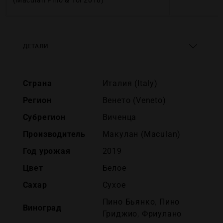
(Maculan Pino & Toi 2018)
ДЕТАЛИ
Страна
Италия (Italy)
Регион
Венето (Veneto)
Субрегион
Виченца
Производитель
Макулан (Maculan)
Год урожая
2019
Цвет
Белое
Сахар
Сухое
Пино Бьянко
,
Пино
Виноград
Гриджио
,
Фриулано