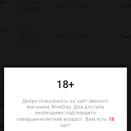
018
временно
2018
0.375
—
Под 
недоступен
Товар
019
временно
9
2019
0.375
—
Под 
недоступен
ДЕТАЛИ
18+
aly)
Добро пожаловать на сайт винного
eneto)
магазина WineDay. Для доступа
необходимо подтвердить
совершеннолетний возраст. Вам есть
18
лет?
(Maculan)