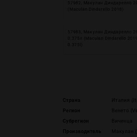
57982, Макулан Диндарелло 2
(Maculan Dindarello 2018)
57983, Макулан Диндарелло 2
0.375л (Maculan Dindarello 201
0.375l)
Страна
Италия (It
Регион
Венето (V
Субрегион
Виченца
Производитель
Макулан 