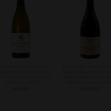
н Фабьен Кош Бургонь Кот-
Арно э Софи Сирюг-Ноэля 
 Шардоне 2022 (New Domaine
Романэ Армони 2023 (Arna
en Coche Bourgogne Côte D’Or
Sophie Sirugue-Noellat Vos
Chardonnay 2022)
Romanée Harmonie 2023
₽
9 060
₽
32 900