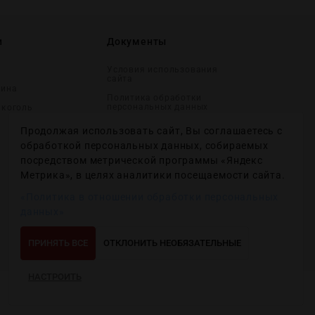
и
Документы
Условия использования
сайта
вина
Политика обработки
персональных данных
лĸоголь
Согласие на получение
Продолжая использовать сайт, Вы соглашаетесь с
рекламных и
информационных
обработкой персональных данных, собираемых
сообщений
посредством метрической программы «Яндекс
Политика использования
Метрика», в целях аналитики посещаемости сайта.
файлов cookie
«Политика в отношении обработки персональных
Настройки файлов cookie
данных»
ПРИНЯТЬ ВСЕ
ОТКЛОНИТЬ НЕОБЯЗАТЕЛЬНЫЕ
НАСТРОИТЬ