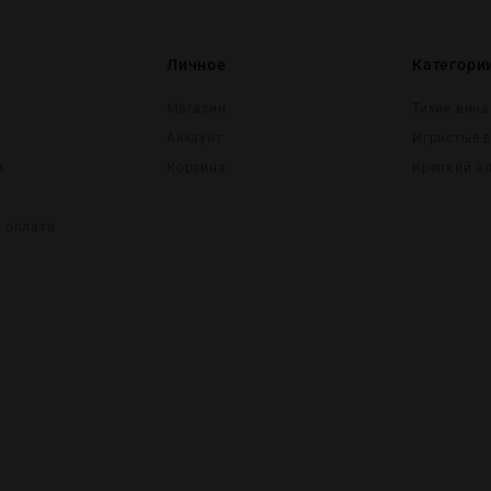
Личное
Категори
Магазин
Тихие вина
Аккаунт
Игристые 
и
Корзина
Крепĸий а
и оплата