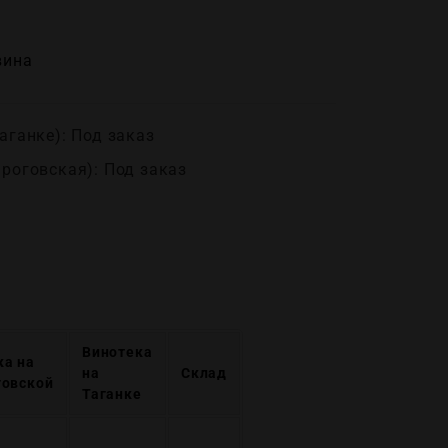
вина
аганке): Под заказ
ироговская): Под заказ
Винотека
ка на
на
Склад
говской
Таганке