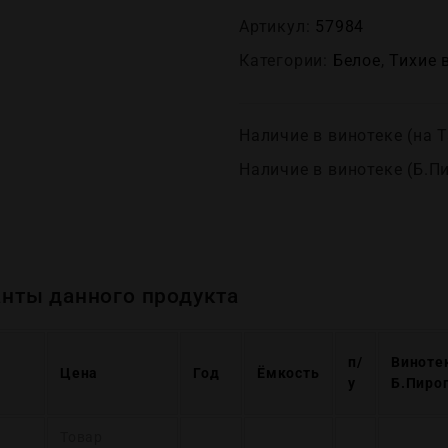
Артикул:
57984
Категории:
Белое
,
Тихие 
Наличие в винотеке (на Т
Наличие в винотеке (Б.П
нты данного продукта
п/
Виноте
Цена
Год
Ёмкость
у
Б.Пиро
Товар