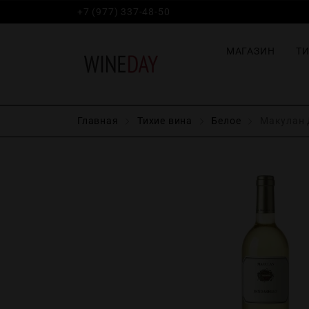
+7 (977) 337-48-50
МАГАЗИН
Т
Главная
Тихие вина
Белое
Макулан Д