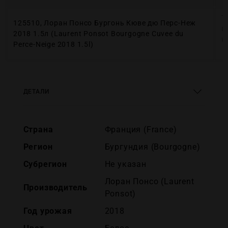
Т
125510, Лоран Понсо Бургонь Кюве дю Перс-Неж
в
2018 1.5л (Laurent Ponsot Bourgogne Cuvee du
н
Perce-Neige 2018 1.5l)
ДЕТАЛИ
Страна
Франция (France)
Регион
Бургундия (Bourgogne)
Субрегион
Не указан
Лоран Понсо (Laurent
Производитель
Ponsot)
Год урожая
2018