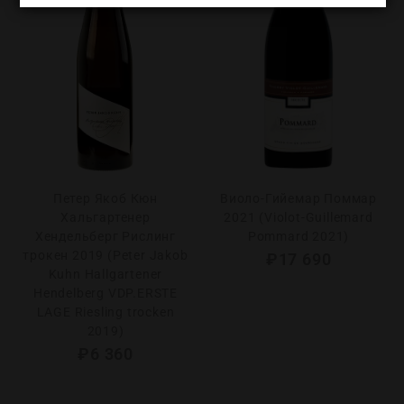
Петер Якоб Кюн
Виоло-Гийемар Поммар
Хальгартенер
2021 (Violot-Guillemard
Хендельберг Рислинг
Pommard 2021)
трокен 2019 (Peter Jakob
₽
17 690
Kuhn Hallgartener
Hendelberg VDP.ERSTE
LAGE Riesling trocken
2019)
₽
6 360