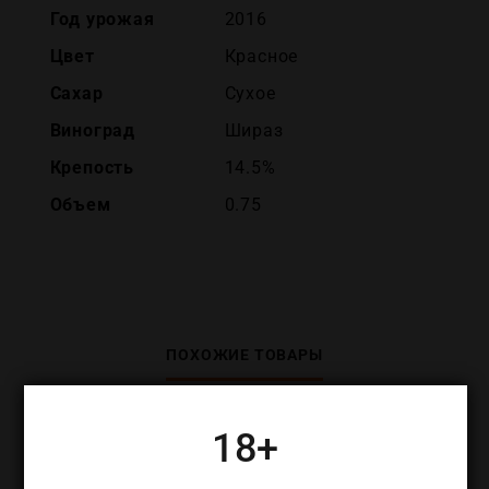
Год урожая
2016
Цвет
Красное
Сахар
Сухое
Виноград
Шираз
Крепость
14.5%
Объем
0.75
ПОХОЖИЕ ТОВАРЫ
18+