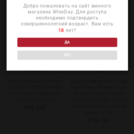
Добро пожаловать на сайт винного
магазина WineDay. Для доступа
необходимо подтвердить
совершеннолетний возраст. Вам есть
18
лет?
ДА
НЕТ
Домен Фабьен Кош Мерсо
Домен Конфюрон-Коттидо
Ле Люшет 2022 (Domaine
Вон-Романе Премьер Крю
Fabien Coche Meursault
Ле Сишо 2016 (Domaine
Les Luchets 2022)
Confuron-Cotetidot Vosne-
Romanee Premier Cru Les
₽
24 250
Suchots 2016)
₽
18 730