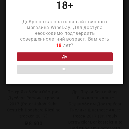
18+
Добро пожаловать на сайт винного
магазина WineDay. Для доступа
необходимо подтвердить
совершеннолетний возраст. Вам есть
18
лет?
ДА
НЕТ
Петер Якоб Кюн Ойстрич
Др. Паули Бергвайлер
Дусберг Рислинг трокен
Бенкастель альте
2017 (Peter Jakob Kuhn
Бадштубе ам Докторберг
Oestrich Doosberg Riesling
Рислинг Шпетлезе Альте
trocken 2017)
Ребен 2017 (Dr. Pauly
Bergweiler Benkasteler alte
₽
8 600
Badstube am Doctorberg