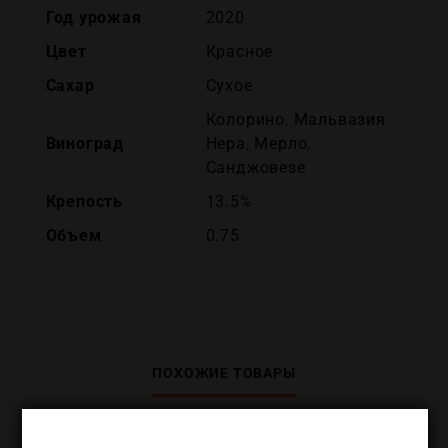
Год урожая
2020
Цвет
Красное
Сахар
Сухое
Колорино
,
Мальвазия
Виноград
Нера
,
Мерло
,
Санджовезе
Крепость
13.5%
Объем
0.75
ПОХОЖИЕ ТОВАРЫ