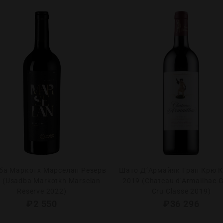
ба Маркотх Марселан Резерв
Шато Д’Армайяк Гран Крю К
 (Usadba Markotkh Marselan
2019 (Chateau d’Armailhac 
Reserve 2022)
Cru Classe 2019)
₽
2 550
₽
36 296