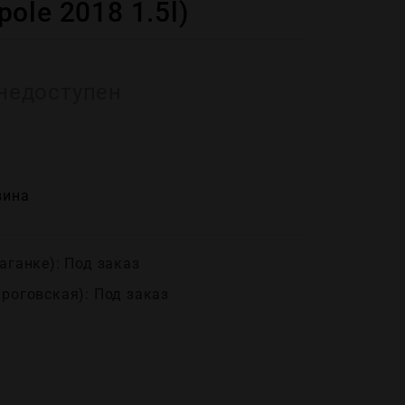
ole 2018 1.5l)
недоступен
вина
аганке): Под заказ
ироговская): Под заказ