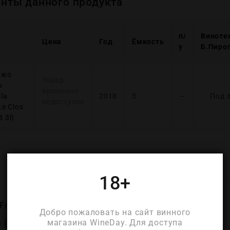
нты данного продукта
п/
Виноте
Цена
Год
Ёмкость
у
Б.Пиро
ужо
Товар
о
временно
la
2018
3
—
Под 
недоступен
Le Clos
 3l)
ДЕТАЛИ
18+
France)
Добро пожаловать на сайт винного
магазина WineDay. Для доступа
 (Bourgogne)