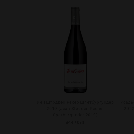
льсо Пино
Йен Штодден Рехер Шпетбургундер
Усадь
Ривис 2021
2019 (Jean Stodden Recher
2022
ot Grigio SOT
Spatburgunder 2019)
021)
₽
8 950
0