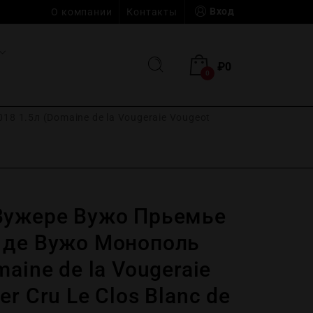
Вход
О компании
Контакты
₽
0
0
8 1.5л (Domaine de la Vougeraie Vougeot
Вужере Вужо Прьемье
 де Вужо Монополь
maine de la Vougeraie
er Cru Le Clos Blanc de