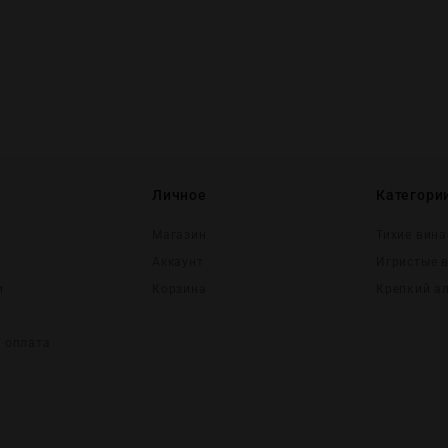
Личное
Категори
Магазин
Тихие вина
Аккаунт
Игристые 
и
Корзина
Крепĸий а
и оплата