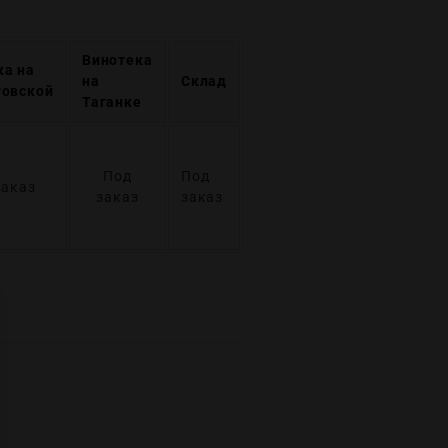
Винотека
ка на
на
Склад
говской
Таганке
Под
Под
заказ
заказ
заказ