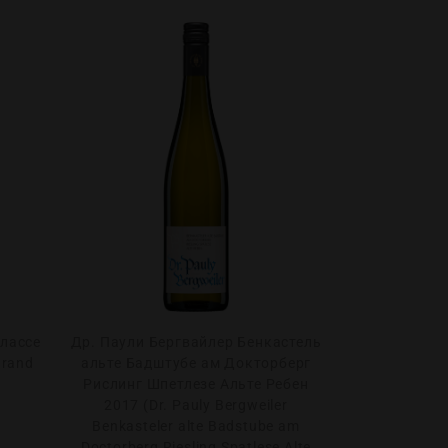
лассе
Др. Паули Бергвайлер Бенкастель
Ронко де
Grand
альте Бадштубе ам Докторберг
Гриджио С
Рислинг Шпетлезе Альте Ребен
(Ronco del G
2017 (Dr. Pauly Bergweiler
LIS
Benkasteler alte Badstube am
Doctorberg Riesling Spatlese Alte