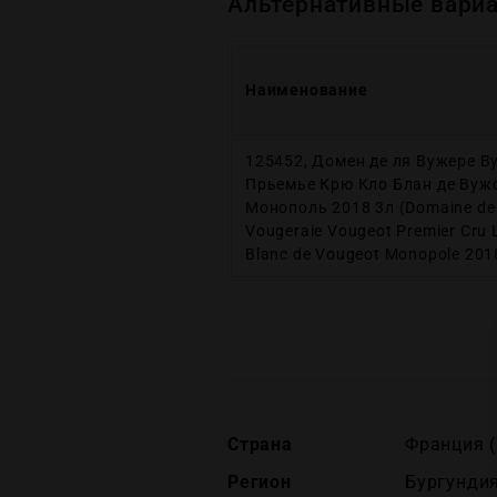
Альтернативные вариа
Наименование
125452, Домен де ля Вужере В
Прьемье Крю Кло Блан де Вуж
Монополь 2018 3л (Domaine de 
Vougeraie Vougeot Premier Cru 
Blanc de Vougeot Monopole 2018
Страна
Франция (
Регион
Бургундия