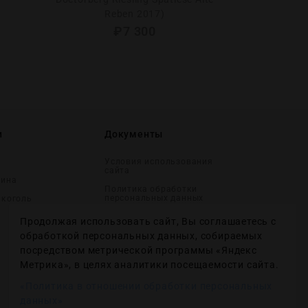
Reben 2017)
₽
7 300
и
Документы
Условия использования
сайта
вина
Политика обработки
персональных данных
лĸоголь
Согласие на получение
Продолжая использовать сайт, Вы соглашаетесь с
рекламных и
информационных
обработкой персональных данных, собираемых
сообщений
посредством метрической программы «Яндекс
Политика использования
Метрика», в целях аналитики посещаемости сайта.
файлов cookie
«Политика в отношении обработки персональных
Настройки файлов cookie
данных»