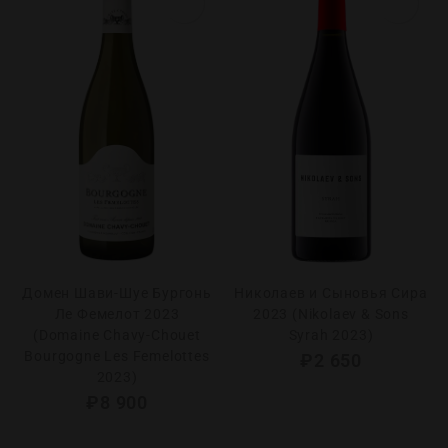
Домен Шави-Шуе Бургонь
Николаев и Сыновья Сира
Ле Фемелот 2023
2023 (Nikolaev & Sons
(Domaine Chavy-Chouet
Syrah 2023)
Bourgogne Les Femelottes
₽
2 650
2023)
₽
8 900