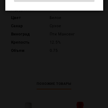
Dagueneau)
Год урожая
2016
Цвет
Белое
Сахар
Сухое
Виноград
Пти Мансенг
Крепость
12.5%
Объем
0.75
ПОХОЖИЕ ТОВАРЫ