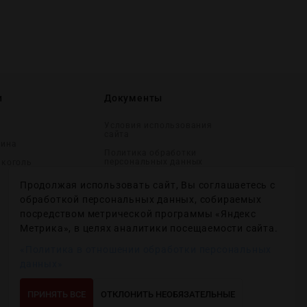
и
Документы
Условия использования
сайта
вина
Политика обработки
персональных данных
лĸоголь
Согласие на получение
Продолжая использовать сайт, Вы соглашаетесь с
рекламных и
информационных
обработкой персональных данных, собираемых
сообщений
посредством метрической программы «Яндекс
Политика использования
Метрика», в целях аналитики посещаемости сайта.
файлов cookie
«Политика в отношении обработки персональных
Настройки файлов cookie
данных»
ПРИНЯТЬ ВСЕ
ОТКЛОНИТЬ НЕОБЯЗАТЕЛЬНЫЕ