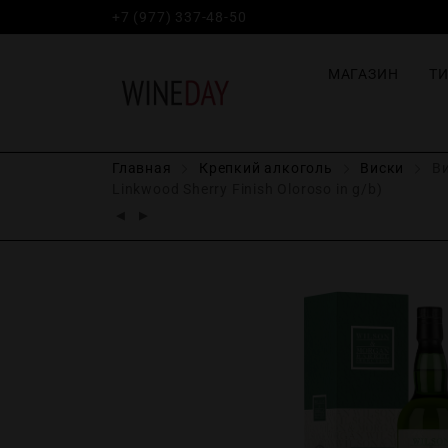
+7 (977) 337-48-50
МАГАЗИН
Т
Главная
Крепĸий алĸоголь
Виски
Ви
Linkwood Sherry Finish Oloroso in g/b)