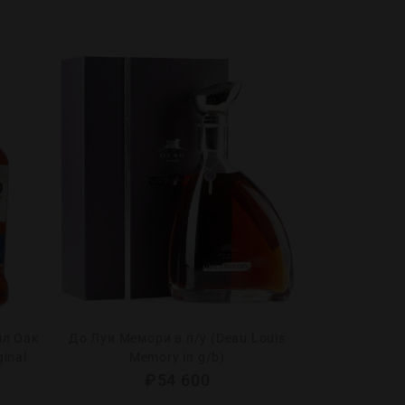
пл Оак
До Луи Мемори в п/у (Deau Louis
Ямадзаки 12
ginal
Memory in g/b)
12 Ye
₽
54 600