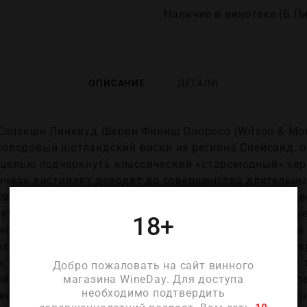
Наличие в винотеке (Б.П
ОПИСАНИЕ
ДЕТАЛИ
елекшн Линквуд Шерри Финиш Олоросо (Wilson & Morga
носолодовый шотландский виски из региона Спейсайд
с целью подчеркнуть классический «старомодный» хер
чках дистиллят доводят до совершенства длительны
олнения, благодаря чему напиток приобретает насыщ
нутую минерально‑сухую структуру. В бокале виски д
18+
но‑махагоновыми оттенками и вязкими «слезами» на 
вления карамели, что подчёркивает натуральность о
нь выразительный и многослойный: в нём ощущаются т
Добро пожаловать на сайт винного
магазина WineDay. Для доступа
й мебели и сухой древесины, мёд, спелые жёлтые и п
необходимо подтвердить
енно олоросо, а также оттенки изюма, сушёного абр