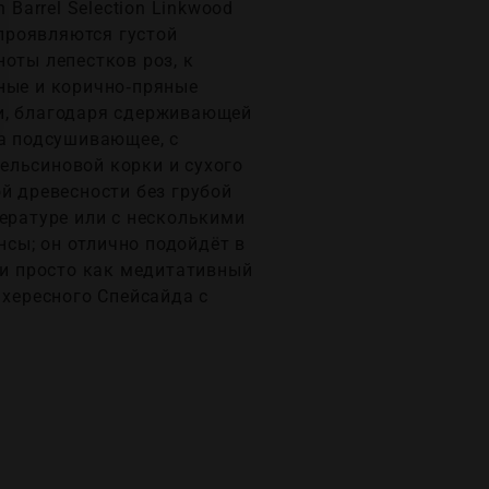
Barrel Selection Linkwood
 проявляются густой
оты лепестков роз, к
ные и корично‑пряные
ти, благодаря сдерживающей
ка подсушивающее, с
ельсиновой корки и сухого
й древесности без грубой
пературе или с несколькими
сы; он отлично подойдёт в
и просто как медитативный
 хересного Спейсайда с