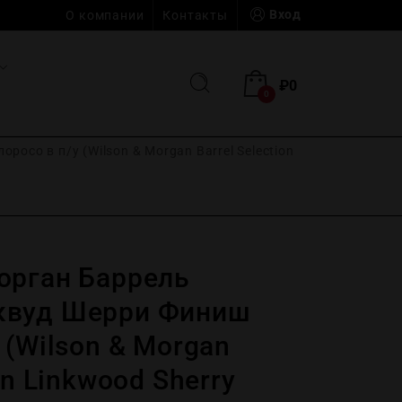
Вход
О компании
Контакты
₽
0
0
со в п/у (Wilson & Morgan Barrel Selection
орган Баррель
квуд Шерри Финиш
 (Wilson & Morgan
on Linkwood Sherry