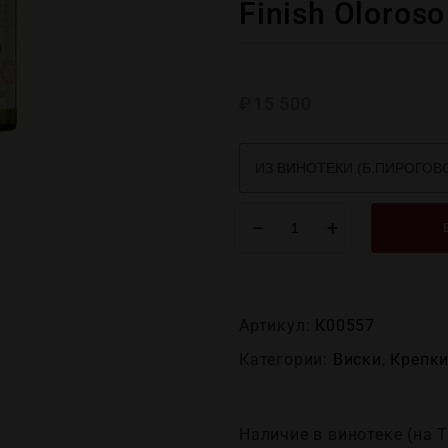
Finish Oloroso
₽
15 500
−
+
Артикул:
К00557
Категории:
Виски
,
Крепĸи
Наличие в винотеке (на Т