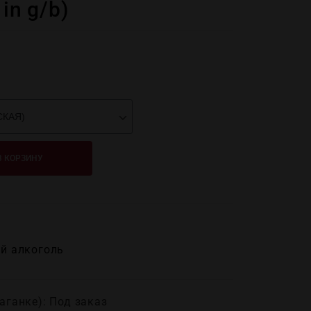
 in g/b)
В КОРЗИНУ
й алĸоголь
аганке): Под заказ