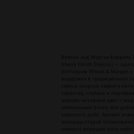
Вилсон энд Морган Баррель С
Sherry Finish Oloroso) — од
боттлером Wilson & Morgan 
выдержки в традиционных бо
хереса олоросо первого нап
характер, глубину и подчёрк
медово‑янтарный цвет с мед
обязанными бочке, без доба
хересного дуба. Аромат оче
аккорды старой полированно
немного вяжущая нота собств