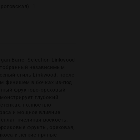
ироговская): 1
n Barrel Selection Linkwood
, отобранный независимым
есный стиль Linkwood: после
м финишем в бочках из‑под
енный фруктово‑ореховый
емонстрирует глубокий
стенках, полностью
краса и мощное влияние
ёплая пчелиная воскость,
ерсиковые фрукты, ореховая,
икоса и лёгкие пряные