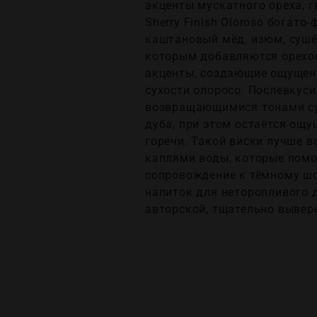
акценты мускатного ореха, гв
Sherry Finish Oloroso богат
каштановый мёд, изюм, сушён
которым добавляются орехов
акценты, создающие ощущени
сухости олоросо. Послевкуси
возвращающимися тонами сул
дуба, при этом остаётся ощу
горечи. Такой виски лучше в
каплями воды, которые помо
сопровождение к тёмному ш
напиток для неторопливого д
авторской, тщательно вывер