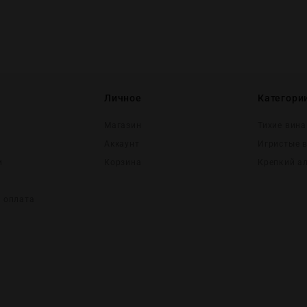
Личное
Категори
Магазин
Тихие вина
Аккаунт
Игристые 
и
Корзина
Крепĸий а
и оплата