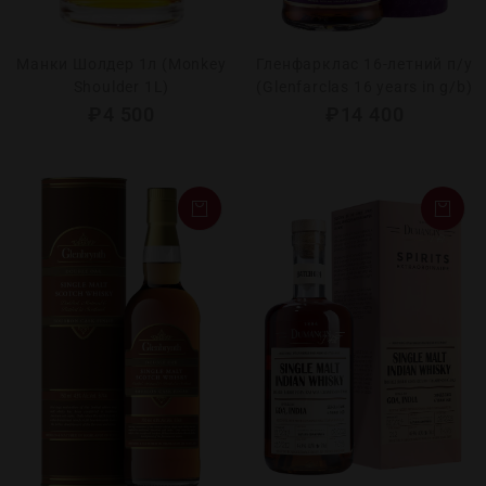
Манки Шолдер 1л (Monkey
Гленфарклас 16-летний п/у
Shoulder 1L)
(Glenfarclas 16 years in g/b)
₽
4 500
₽
14 400