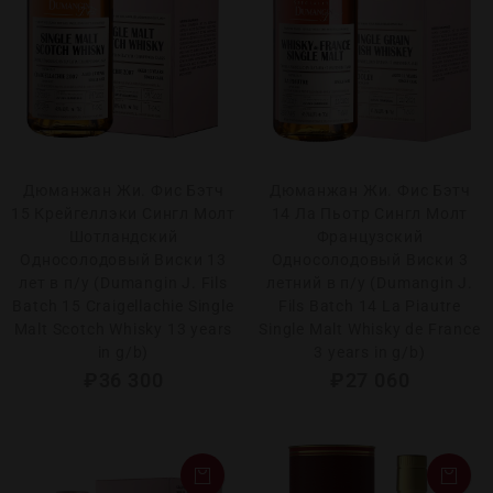
Дюманжан Жи. Фис Бэтч
Дюманжан Жи. Фис Бэтч
15 Крейгеллэки Сингл Молт
14 Ла Пьотр Сингл Молт
Шотландский
Французский
Односолодовый Виски 13
Односолодовый Виски 3
лет в п/у (Dumangin J. Fils
летний в п/у (Dumangin J.
Batch 15 Craigellachie Single
Fils Batch 14 La Piautre
Malt Scotch Whisky 13 years
Single Malt Whisky de France
in g/b)
3 years in g/b)
₽
36 300
₽
27 060