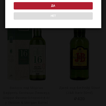
ДА
НЕТ
Вилсон энд Морган
Джей энд Би Рейр 50мл
Баррель Селекшн Линквуд
(J&B Rare 50ml)
Шерри Финиш Олоросо в п/
₽
420
у (Wilson & Morgan Barrel