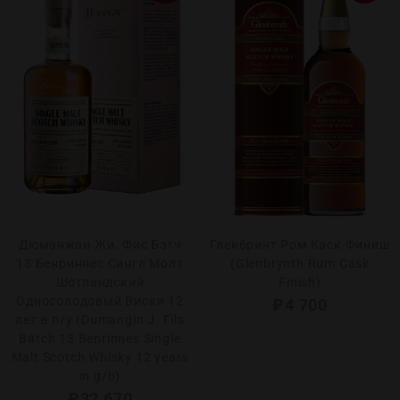
Дюманжан Жи. Фис Бэтч
Гленбринт Ром Каск Финиш
13 Бенриннес Сингл Молт
(Glenbrynth Rum Cask
Шотландский
Finish)
Односолодовый Виски 12
₽
4 700
лет в п/у (Dumangin J. Fils
Batch 13 Benrinnes Single
Malt Scotch Whisky 12 years
in g/b)
₽
32 670