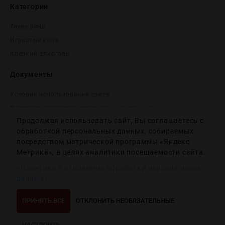
Категории
Тихие вина
Игристые вина
Крепĸий алĸоголь
Документы
Условия использования сайта
Политика обработки персональных данных
Продолжая использовать сайт, Вы соглашаетесь с
Согласие на получение рекламных и информационных
сообщений
обработкой персональных данных, собираемых
посредством метрической программы «Яндекс
Политика использования файлов cookie
Метрика», в целях аналитики посещаемости сайта.
Настройки файлов cookie
«Политика в отношении обработки персональных
данных»
Copyright © 2012-2024
Wineday
. All Right Reserved.
ПРИНЯТЬ ВСЕ
ОТКЛОНИТЬ НЕОБЯЗАТЕЛЬНЫЕ
НАСТРОИТЬ