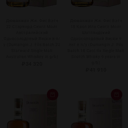
Дюманжан Жи. Фис Бэтч
Дюманжан Жи. Фис Бэтч
22 Старворд Сингл Молт
18 Каол Ила Сингл Молт
Австралийский
Шотландский
Односолодовый Виски в п/
Односолодовый Виски 9
у (Dumangin J. Fils Batch 22
лет в п/у (Dumangin J. Fils
Starward Single Malt
Batch 18 Caol Ila Single Malt
Australian Whiskey in g/b)
Scotch Whisky 9 years in
g/b)
₽
34 320
₽
41 910