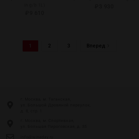
in g/b 1L)
₽
3 930
₽
9 610
1
2
3
Вперед
г. Москва, м. Таганская,
ул. Большой Дровяной переулок,
д. 8, стр. 1
г. Москва, м. Спортивная,
ул. Большая Пироговская, д. 35
info@wineday.ru