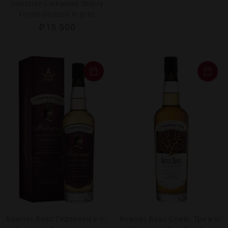
Selection Linkwood Sherry
Finish Oloroso in g/b)
₽
15 500
Компас Бокс Гедонизм в п/
Компас Бокс Спайс Три в п/