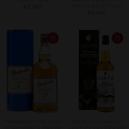
Sherry Cask Finish in g/b)
₽
3 740
₽
4 440
Гленфарклас 12 лет в п/у
Лок Фил 5-летний в п/у
1л (Glenfarclas 12 Years Old
(Loch Fyll 5 Years Old in g/b)