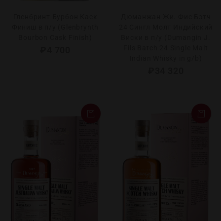
Гленбринт Бурбон Каск
Дюманжан Жи. Фис Бэтч
Финиш в п/у (Glenbrynth
24 Сингл Молт Индийский
Bourbon Cask Finish)
Виски в п/у (Dumangin J.
Fils Batch 24 Single Malt
₽
4 700
Indian Whisky in g/b)
₽
34 320