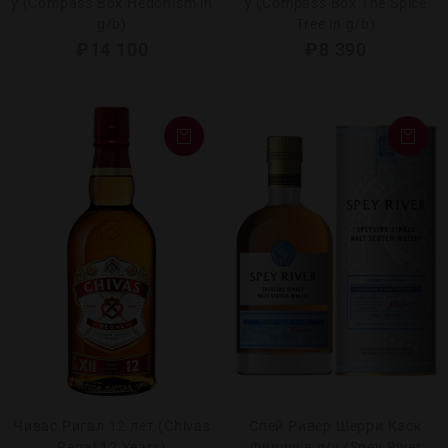
у (Compass Box Hedonism in
у (Compass Box The Spice
g/b)
Tree in g/b)
₽
14 100
₽
8 390
Чивас Ригал 12 лет (Chivas
Спей Ривер Шерри Каск
Regal 12 Years)
Финиш в п/у (Spey River