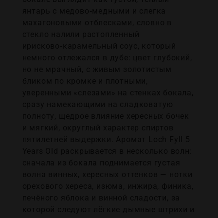
янтарь с медово‑медными и слегка
махагоновыми отблесками, словно в
стекло налили растопленный
ирисково‑карамельный соус, который
немного отлежался в дубе: цвет глубокий,
но не мрачный, с живым золотистым
бликом по кромке и плотными,
уверенными «слезами» на стенках бокала,
сразу намекающими на сладковатую
полноту, щедрое влияние хересных бочек
и мягкий, округлый характер спиртов
пятилетней выдержки. Аромат Loch Fyll 5
Years Old раскрывается в несколько волн:
сначала из бокала поднимается густая
волна винных, хересных оттенков — нотки
орехового хереса, изюма, инжира, финика,
печёного яблока и винной сладости, за
которой следуют лёгкие дымные штрихи и