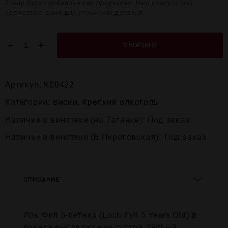
Товар будет добавлен как предзаказ. Наш консультант
свяжется с вами для уточнения деталей.
−
+
В КОРЗИНУ
Артикул:
К00422
Категории:
Виски
,
Крепĸий алĸоголь
Наличие в винотеке (на Таганке): Под заказ
Наличие в винотеке (Б.Пироговская): Под заказ
ОПИСАНИЕ
Лок Фил 5-летний (Loch Fyll 5 Years Old) в
бокале выглядит как густой, тёплый