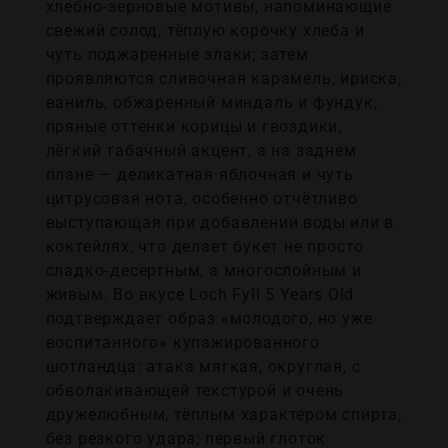
хлебно‑зерновые мотивы, напоминающие
свежий солод, тёплую корочку хлеба и
чуть поджаренные злаки; затем
проявляются сливочная карамель, ириска,
ваниль, обжаренный миндаль и фундук,
пряные оттенки корицы и гвоздики,
лёгкий табачный акцент, а на заднем
плане — деликатная яблочная и чуть
цитрусовая нота, особенно отчётливо
выступающая при добавлении воды или в
коктейлях, что делает букет не просто
сладко‑десертным, а многослойным и
живым. Во вкусе Loch Fyll 5 Years Old
подтверждает образ «молодого, но уже
воспитанного» купажированного
шотландца: атака мягкая, округлая, с
обволакивающей текстурой и очень
дружелюбным, тёплым характером спирта,
без резкого удара; первый глоток