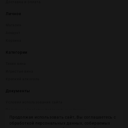
Доставка и оплата
Личное
Магазин
Аккаунт
Корзина
Категории
Тихие вина
Игристые вина
Крепĸий алĸоголь
Документы
Условия использования сайта
Политика обработки персональных данных
Продолжая использовать сайт, Вы соглашаетесь с
Согласие на получение рекламных и информационных
сообщений
обработкой персональных данных, собираемых