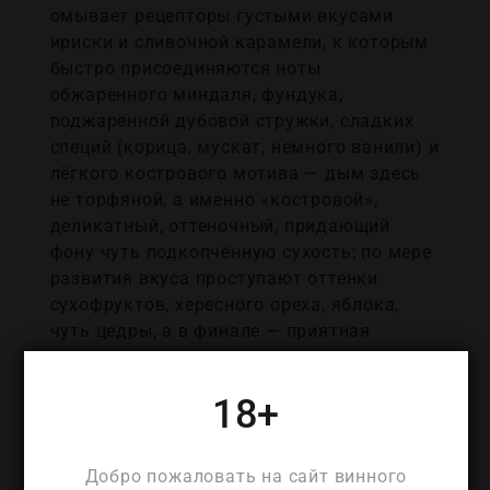
омывает рецепторы густыми вкусами
ириски и сливочной карамели, к которым
быстро присоединяются ноты
обжаренного миндаля, фундука,
поджаренной дубовой стружки, сладких
специй (корица, мускат, немного ванили) и
лёгкого кострового мотива — дым здесь
не торфяной, а именно «костровой»,
деликатный, оттеночный, придающий
фону чуть подкопчённую сухость; по мере
развития вкуса проступают оттенки
сухофруктов, хересного ореха, яблока,
чуть цедры, а в финале — приятная
ореховая горчинка, которая подхватывает
сладость карамели и не даёт ей стать
18+
приторной, превращая общую картину во
взрослый, а не конфетный профиль. Стиль
Loch Fyll 5 Years Old во многом
Добро пожаловать на сайт винного
определяется технологией: