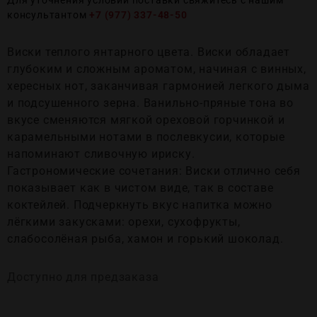
Для уточнения условий поставки свяжитесь с нашим
консультантом
+7 (977) 337-48-50
Виски теплого янтарного цвета. Виски обладает
глубоким и сложным ароматом, начиная с винных,
хересных нот, заканчивая гармонией легкого дыма
и подсушенного зерна. Ванильно-пряные тона во
вкусе сменяются мягкой ореховой горчинкой и
карамельными нотами в послевкусии, которые
напоминают сливочную ириску.
Гастрономические сочетания: Виски отлично себя
показывает как в чистом виде, так в составе
коктейлей. Подчеркнуть вкус напитка можно
лёгкими закусками: орехи, сухофрукты,
слабосолёная рыба, хамон и горький шоколад.
Доступно для предзаказа