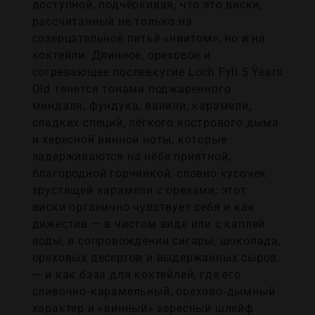
доступной, подчёркивая, что это виски,
рассчитанный не только на
созерцательное питьё «ниитом», но и на
коктейли. Длинное, ореховое и
согревающее послевкусие Loch Fyll 5 Years
Old тянется тонами поджаренного
миндаля, фундука, ванили, карамели,
сладких специй, лёгкого кострового дыма
и хересной винной ноты, которые
задерживаются на нёбе приятной,
благородной горчинкой, словно кусочек
хрустящей карамели с орехами; этот
виски органично чувствует себя и как
дижестив — в чистом виде или с каплей
воды, в сопровождении сигары, шоколада,
ореховых десертов и выдержанных сыров,
— и как база для коктейлей, где его
сливочно‑карамельный, орехово‑дымный
характер и «винный» хересный шлейф