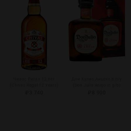
Чивас Ригал 12 лет
Дон Хулио Аньехо в п/у
(Chivas Regal 12 Years)
(Don Julio Anejo in g/b)
₽
3 740
₽
8 900