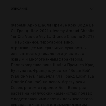
ОПИСАНИЕ
Жереми Арно Шабли Премье Крю Во де Вэ
Ля Гранд Шом 2021 (Jeremy Arnaud Chablis
1er Cru Vau de Vey La Grande Chaume 2021)
— изысканное, терруарное вино,
отражающее минеральную сущность и
элегантность уникального участка, с
живым и многогранным характером.
Происхождение вина Шабли Премьер Крю,
Бургундия, Франция, участок “Вo де Вей”
(Vau de Vey), парцелла “Ла Гранд Шом” (La
Grande Chaume) на левом берегу реки
Серен, рядом с городом Бен. Виноград
растёт на неглубоких каменистых почвах
с подстилающими слоями верхнеюрского
периода, в частности, киммериджским