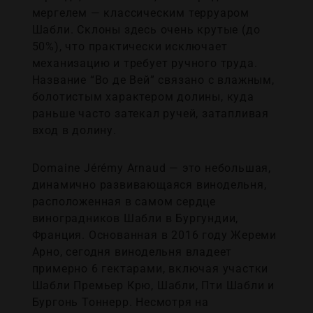
мергелем — классическим терруаром
Шабли. Склоны здесь очень крутые (до
50%), что практически исключает
механизацию и требует ручного труда.
Название “Вo де Вей” связано с влажным,
болотистым характером долины, куда
раньше часто затекал ручей, затапливая
вход в долину.
Domaine Jérémy Arnaud — это небольшая,
динамично развивающаяся винодельня,
расположенная в самом сердце
виноградников Шабли в Бургундии,
Франция. Основанная в 2016 году Жереми
Арно, сегодня винодельня владеет
примерно 6 гектарами, включая участки
Шабли Премьер Крю, Шабли, Пти Шабли и
Бургонь Тоннерр. Несмотря на