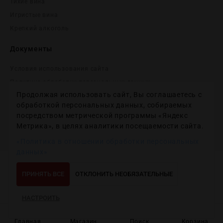
Тихие вина
Игристые вина
Крепĸий алĸоголь
Документы
Условия использования сайта
Политика обработки персональных данных
Продолжая использовать сайт, Вы соглашаетесь с
Согласие на получение рекламных и информационных
сообщений
обработкой персональных данных, собираемых
посредством метрической программы «Яндекс
Политика использования файлов cookie
Метрика», в целях аналитики посещаемости сайта.
Настройки файлов cookie
«Политика в отношении обработки персональных
данных»
Copyright © 2012-2024
Wineday
. All Right Reserved.
ПРИНЯТЬ ВСЕ
ОТКЛОНИТЬ НЕОБЯЗАТЕЛЬНЫЕ
НАСТРОИТЬ
Главная
Магазин
Поиск
Корзина