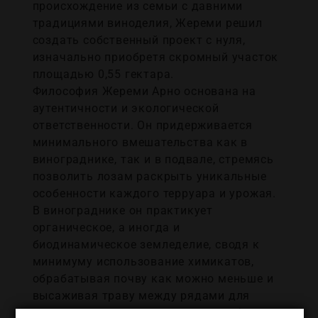
происхождение из семьи с давними
традициями виноделия, Жереми решил
создать собственный проект с нуля,
изначально приобретя скромный участок
площадью 0,55 гектара.
Философия Жереми Арно основана на
аутентичности и экологической
ответственности. Он придерживается
минимального вмешательства как в
винограднике, так и в подвале, стремясь
позволить лозам раскрыть уникальные
особенности каждого терруара и урожая.
В винограднике он практикует
органическое, а иногда и
биодинамическое земледелие, сводя к
минимуму использование химикатов,
обрабатывая почву как можно меньше и
высаживая траву между рядами для
предотвращения эрозии — это особенно