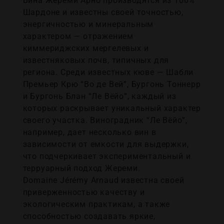
Вина Жереми Арно производятся из 100%
Шардоне и известны своей точностью,
энергичностью и минеральным
характером — отражением
киммериджских мергелевых и
известняковых почв, типичных для
региона. Среди известных кюве — Шабли
Премьер Крю “Во де Вей”, Бургонь Тоннерр
и Бургонь Блан “Ле Вёйо”, каждый из
которых раскрывает уникальный характер
своего участка. Виноградник “Ле Вёйо”,
например, дает несколько вин в
зависимости от емкости для выдержки,
что подчеркивает экспериментальный и
терруарный подход Жереми.
Domaine Jérémy Arnaud известна своей
приверженностью качеству и
экологическим практикам, а также
способностью создавать яркие,