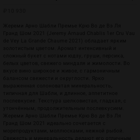
₽
10 930
Жереми Арно Шабли Премье Крю Во де Вэ Ля
Гранд Шом 2021 (Jeremy Arnaud Chablis 1er Cru Vau
de Vey La Grande Chaume 2021) обладает ярким
золотистым цветом. Аромат интенсивный и
сложный букет с нотами юдзу, груши, персика,
белых цветов, свежего миндаля и жимолости. Во
вкусе вино широкое и живое, с гармоничным
балансом свежести и округлости. Ярко
выраженная солоноватая минеральность,
типичная для Шабли, и длинное, аппетитное
послевкусие. Текстура шелковистая, гладкая, с
утончённым, продолжительным послевкусием.
Жереми Арно Шабли Премье Крю Во де Вэ Ля
Гранд Шом 2021 идеально сочетается с
морепродуктами, моллюсками, нежной рыбой.
Свежесть и минеральность делают его отличным