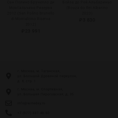
Сан Полино Брунелло ди
Бойза до Рей Альбариньо
Монтальчино Ризерва
(Bouza do Rei Albarino
2012 (San Polino Brunello
2023)
di Montalcino Riserva
₽
3 830
2012)
₽
23 991
г. Москва, м. Таганская,
ул. Большой Дровяной переулок,
д. 8, стр. 1
г. Москва, м. Спортивная,
ул. Большая Пироговская, д. 35
info@wineday.ru
+7 (977) 337-48-50