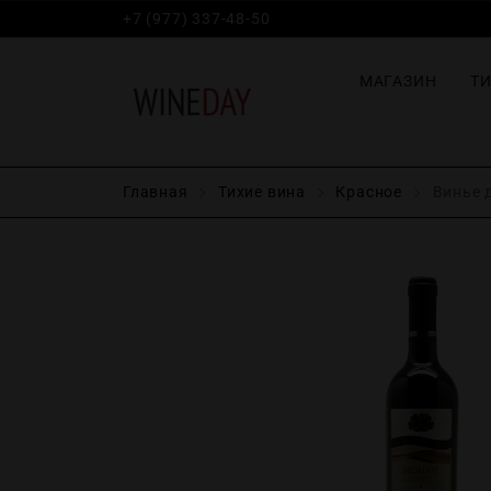
+7 (977) 337-48-50
МАГАЗИН
Т
Главная
Тихие вина
Красное
Винье д