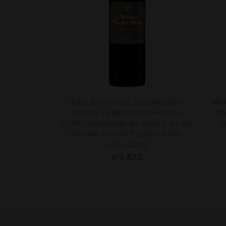
 Крю Классе
Шато Мулен Риш 2-е вино Шато
Мон
gelus Saint-
Леовиль Пуаферре Сен-Жюльен
Ро
nd Cru Classe
2018 (Chаteau Moulin Riche 2-em vin
C
Сhateau Leoville Poyferre Saint-
Julien 2018)
0
₽
9 870