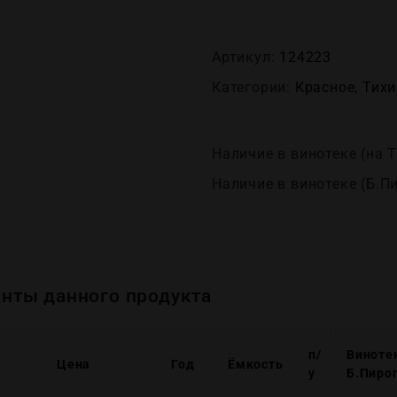
Артикул:
124223
Категории:
Красное
,
Тихи
Наличие в винотеке (на Т
Наличие в винотеке (Б.П
нты данного продукта
п/
Виноте
Цена
Год
Ёмкость
у
Б.Пиро