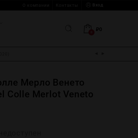
Вход
О компании
Контакты
₽
0
0
2020)
олле Мерло Венето
l Colle Merlot Veneto
недоступен