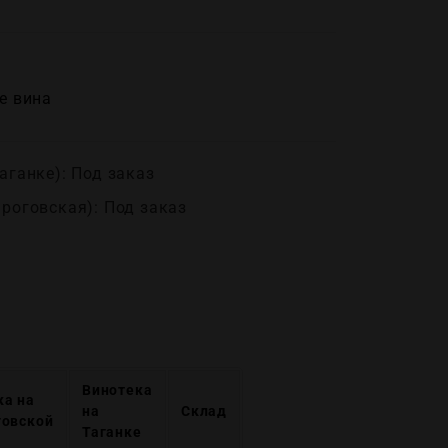
е вина
аганке): Под заказ
ироговская): Под заказ
Винотека
ка на
на
Склад
говской
Таганке