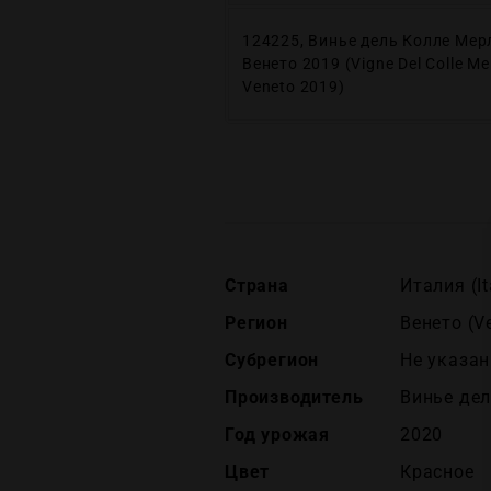
124225, Винье дель Колле Мер
Венето 2019 (Vigne Del Colle Me
Veneto 2019)
Страна
Италия (It
Регион
Венето (V
Субрегион
Не указан
Производитель
Винье дель
Год урожая
2020
Цвет
Красное