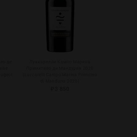
ло де
Луккарелли Кампо Марина
Шато Анжел
aine
Примитиво ди Мандурия 2020
2018 (Chate
ougeot
(Luccarelli Campo Marina Primitivo
Emilion AOC 
di Manduria 2020)
₽
3 850