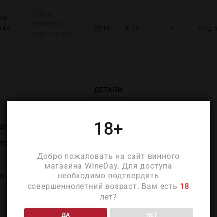
Товар
ло
временно
rlot
2019
0.75
—
Под 
недоступен
ДЕТАЛИ
18+
aly)
eneto)
Добро пожаловать на сайт винного
магазина WineDay. Для доступа
необходимо подтвердить
 Колле (Vigne del Сolle)
совершеннолетний возраст. Вам есть
18
лет?
ДА
НЕТ