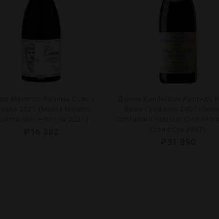
те Малетто Карема Соле э
Домен Конфюрон-Коттидо К
ччиа 2021 (Monte Maletto
Вужо Гран Крю 2007 (Dom
arema Sole e Roccia 2021)
Confuron-Cotetidot Clos de V
Crand Cru 2007)
₽
16 382
₽
31 990