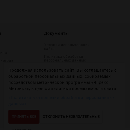
и
Документы
Условия использования
сайта
вина
Политика обработки
персональных данных
лĸоголь
Согласие на получение
Продолжая использовать сайт, Вы соглашаетесь с
рекламных и
информационных
обработкой персональных данных, собираемых
сообщений
посредством метрической программы «Яндекс
Политика использования
Метрика», в целях аналитики посещаемости сайта.
файлов cookie
«Политика в отношении обработки персональных
Настройки файлов cookie
данных»
ПРИНЯТЬ ВСЕ
ОТКЛОНИТЬ НЕОБЯЗАТЕЛЬНЫЕ