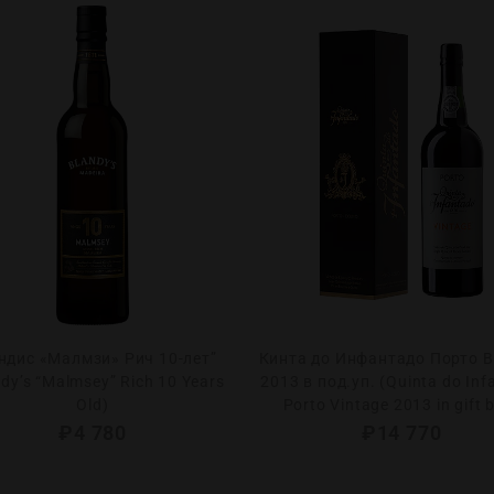
ндис «Малмзи» Рич 10-лет”
Кинта до Инфантадо Порто 
ndy’s “Malmsey” Rich 10 Years
2013 в под.уп. (Quinta do Inf
Old)
Porto Vintage 2013 in gift 
₽
4 780
₽
14 770