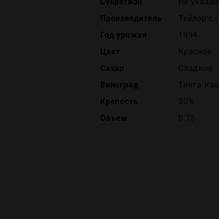
Субрегион
Не указан
Производитель
Тейлор'c (
Год урожая
1994
Цвет
Красное
Сахар
Сладкое
Виноград
Тинта Ка
Крепость
20%
Объем
0.75