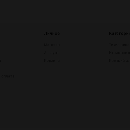
Личное
Категори
Магазин
Тихие вина
Аккаунт
Игристые 
и
Корзина
Крепĸий а
и оплата