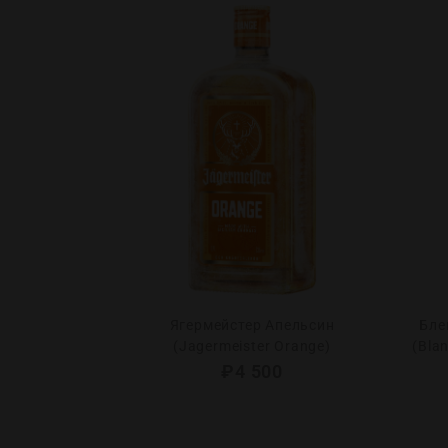
т Коллексион
Ягермейстер Апельсин
Бле
heraud Pineau
(Jagermeister Orange)
(Bla
ion Perle Rose
₽
4 500
0