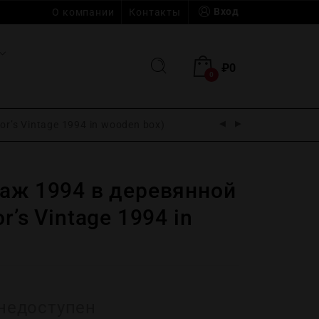
Вход
О компании
Контакты
₽
0
0
r’s Vintage 1994 in wooden box)
таж 1994 в деревянной
r’s Vintage 1994 in
недоступен