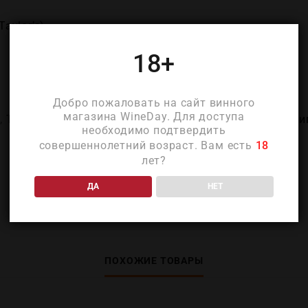
Taylor’s)
18+
Добро пожаловать на сайт винного
магазина WineDay. Для доступа
о
,
Турига Насьональ
,
Тинта баррока
,
Тинта рориз
,
Тури
необходимо подтвердить
совершеннолетний возраст. Вам есть
18
лет?
ДА
НЕТ
ПОХОЖИЕ ТОВАРЫ