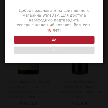
Добро пожаловать на сайт винного
магазина WineDay. Для доступа
необходимо подтвердить
совершеннолетний возраст. Вам есть
18
лет?
ДА
НЕТ
Павел Швец Клер Полати
Шато Жискур Гран Крю
Пино Нуар 2020 1.5л
Классе 2018 (Chateau
(Pavel Shvets Cler Polati
Giscours Grand Cru Classe
Pinot Noir 2020 1.5L)
2018)
₽
19 350
₽
16 990