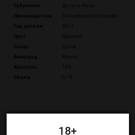
Субрегион
Долина Напа
Производитель
Сильверадо (Silverado)
Год урожая
2017
Цвет
Красное
Сахар
Сухое
Виноград
Мерло
Крепость
15%
Объем
0.75
ПОХОЖИЕ ТОВАРЫ
18+