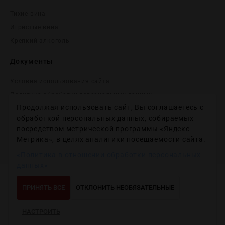
Тихие вина
Игристые вина
Крепĸий алĸоголь
Документы
Условия использования сайта
Политика обработки персональных данных
Продолжая использовать сайт, Вы соглашаетесь с
Согласие на получение рекламных и информационных
сообщений
обработкой персональных данных, собираемых
посредством метрической программы «Яндекс
Политика использования файлов cookie
Метрика», в целях аналитики посещаемости сайта.
Настройки файлов cookie
«Политика в отношении обработки персональных
данных»
Copyright © 2012-2024
Wineday
. All Right Reserved.
ПРИНЯТЬ ВСЕ
ОТКЛОНИТЬ НЕОБЯЗАТЕЛЬНЫЕ
НАСТРОИТЬ