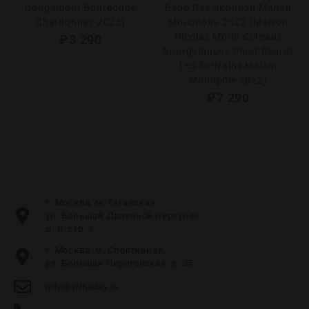
Bougamont Bourgogne
Беро Лез Экривэн Малэн
Chardonnay 2023)
Монополь 2022 (Maison
Nicolas Morin Coteaux
₽
3 290
Bourguignons Pinot Beurot
Les Écrivains Malain
Monopole 2022)
₽
7 290
г. Москва, м. Таганская,
ул. Большой Дровяной переулок,
д. 8, стр. 1
г. Москва, м. Спортивная,
ул. Большая Пироговская, д. 35
info@wineday.ru