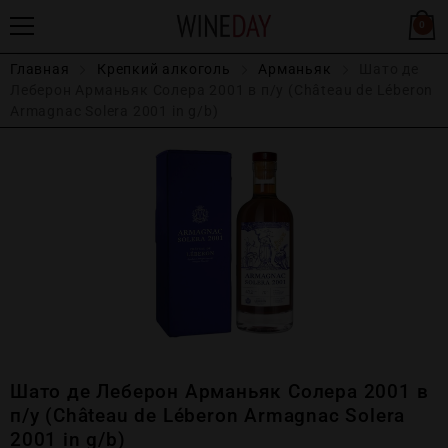
0
Главная
Крепĸий алĸоголь
Арманьяк
Шато де
Леберон Арманьяк Солера 2001 в п/у (Château de Léberon
Armagnac Solera 2001 in g/b)
Шато де Леберон Арманьяк Солера 2001 в
п/у (Château de Léberon Armagnac Solera
2001 in g/b)