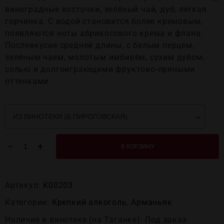
виноградные косточки, зелёный чай, дуб, лёгкая
горчинка. С водой становится более кремовым,
появляются ноты абрикосового крема и флана.
Послевкусие средней длины, с белым перцем,
зелёным чаем, молотым имбирём, сухим дубом,
солью и долгоиграющими фруктово-пряными
оттенками.
−
+
В КОРЗИНУ
Артикул:
К00203
Категории:
Крепĸий алĸоголь
,
Арманьяк
Наличие в винотеке (на Таганке): Под заказ