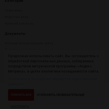
Категории
Тихие вина
Игристые вина
Крепĸий алĸоголь
Документы
Условия использования сайта
Политика обработки персональных данных
Продолжая использовать сайт, Вы соглашаетесь с
Согласие на получение рекламных и информационных
сообщений
обработкой персональных данных, собираемых
посредством метрической программы «Яндекс
Политика использования файлов cookie
Метрика», в целях аналитики посещаемости сайта.
Настройки файлов cookie
«Политика в отношении обработки персональных
данных»
Copyright © 2012-2024
Wineday
. All Right Reserved.
ПРИНЯТЬ ВСЕ
ОТКЛОНИТЬ НЕОБЯЗАТЕЛЬНЫЕ
НАСТРОИТЬ