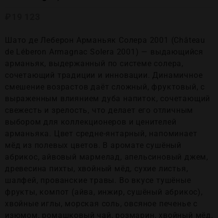
₽
19 123
Шато де Леберон Арманьяк Солера 2001 (Château
de Léberon Armagnac Solera 2001) — выдающийся
арманьяк, выдержанный по системе солера,
сочетающий традиции и инновации. Динамичное
смешение возрастов даёт сложный, фруктовый, с
выраженным влиянием дуба напиток, сочетающий
свежесть и зрелость, что делает его отличным
выбором для коллекционеров и ценителей
арманьяка. Цвет средне-янтарный, напоминает
мёд из полевых цветов. В аромате сушёный
абрикос, айвовый мармелад, апельсиновый джем,
древесина пихты, хвойный мёд, сухие листья,
шалфей, прованские травы. Во вкусе тушёные
фрукты, компот (айва, инжир, сушёный абрикос),
хвойные иглы, морская соль, овсяное печенье с
изюмом, ромашковый чай, розмарин, хвойный мёд,