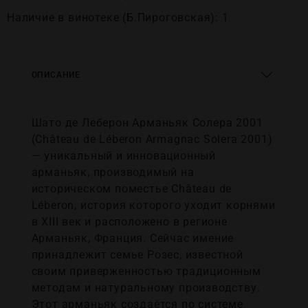
Наличие в винотеке (Б.Пироговская): 1
ОПИСАНИЕ
Шато де Леберон Арманьяк Солера 2001
(Château de Léberon Armagnac Solera 2001)
— уникальный и инновационный
арманьяк, производимый на
историческом поместье Château de
Léberon, история которого уходит корнями
в XIII век и расположено в регионе
Арманьяк, Франция. Сейчас имение
принадлежит семье Розес, известной
своим приверженностью традиционным
методам и натуральному производству.
Этот арманьяк создаётся по системе