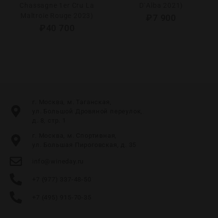
Chassagne 1er Сru La
D`Alba 2021)
Maltroie Rouge 2023)
₽
7 900
₽
40 700
г. Москва, м. Таганская,
ул. Большой Дровяной переулок,
д. 8, стр. 1
г. Москва, м. Спортивная,
ул. Большая Пироговская, д. 35
info@wineday.ru
+7 (977) 337-48-50
+7 (495) 915-70-35