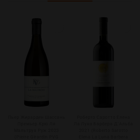
Пьер Жирарден Шассань
Роберто Саротто Елена
Премьер Крю Ля
Ла Луна Барбера Д`Альба
Мальтруа Руж 2023
2021 (Roberto Sarotto
(Pierre Girardin PVG
Elena La Luna Barbera