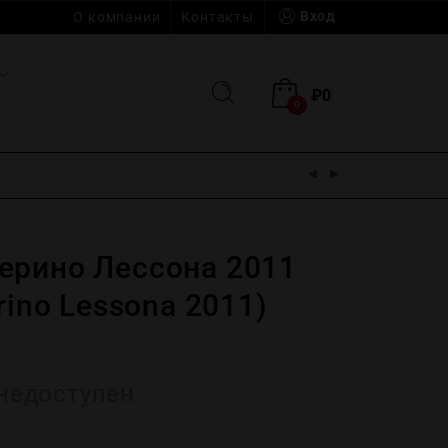
Вход
О компании
Контакты
₽
0
0
ерино Лессона 2011
rino Lessona 2011)
недоступен