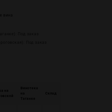
е вина
аганке): Под заказ
ироговская): Под заказ
Винотека
ка на
на
Склад
говской
Таганке