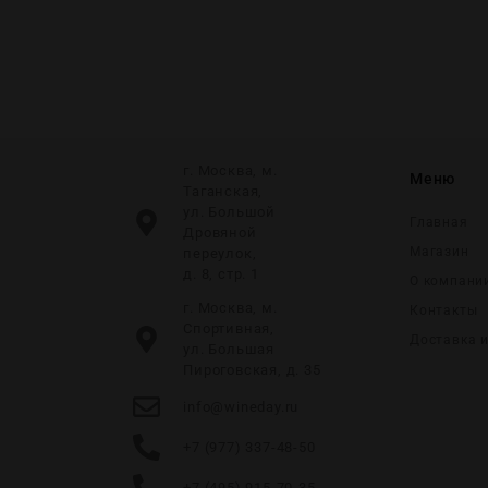
0
г. Москва, м.
Меню
Таганская,
ул. Большой
Главная
Дровяной
Магазин
переулок,
д. 8, стр. 1
О компани
г. Москва, м.
Контакты
Спортивная,
Доставка 
ул. Большая
Пироговская, д. 35
info@wineday.ru
+7 (977) 337-48-50
+7 (495) 915-70-35