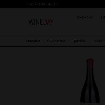
+7 (977) 337-48-50
МАГАЗИН
Т
Главная
Тихие вина
Красное
Проприе