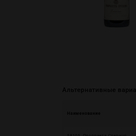
Альтернативные вариа
Наименование
58105, Проприета Сперино