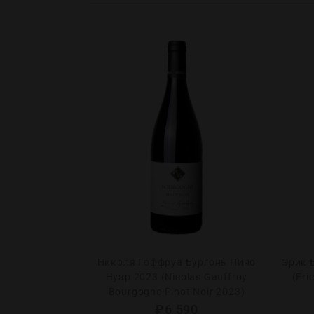
рсо Ле Гран
Николя Гоффруа Бургонь Пино
Эрик 
 Girardin PVG
Нуар 2023 (Nicolas Gauffroy
(Eri
ds Charrons
Bourgogne Pinot Noir 2023)
₽
6 590