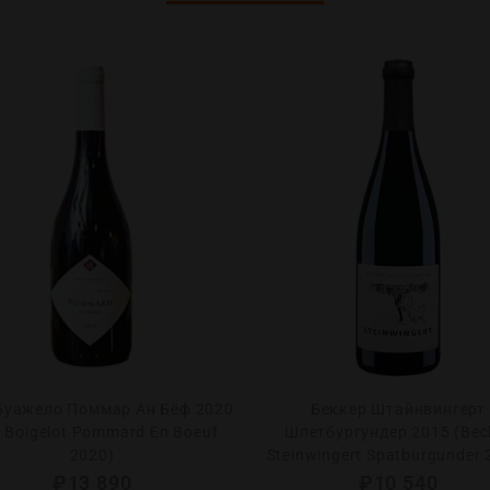
Буажело Поммар Ан Бёф 2020
Беккер Штайнвингерт
c Boigelot Pommard En Boeuf
Шпетбургундер 2015 (Bec
2020)
Steinwingert Spatburgunder 
₽
13 890
₽
10 540