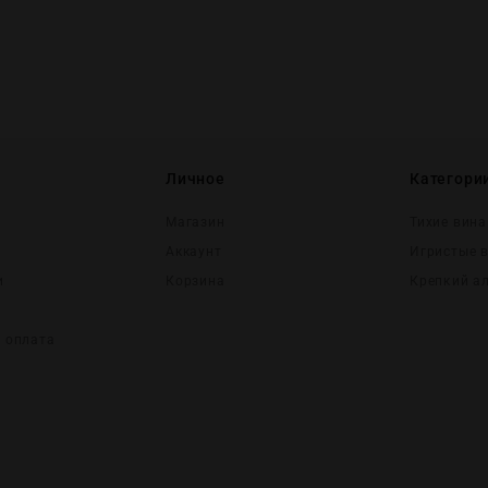
Личное
Категори
Магазин
Тихие вина
Аккаунт
Игристые 
и
Корзина
Крепĸий а
и оплата