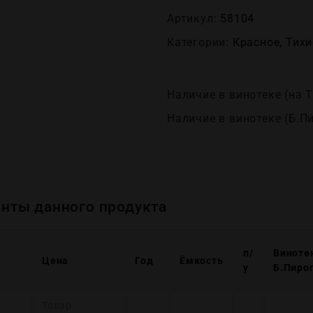
Артикул:
58104
Категории:
Красное
,
Тихи
Наличие в винотеке (на Т
Наличие в винотеке (Б.П
нты данного продукта
п/
Виноте
Цена
Год
Ёмкость
у
Б.Пиро
Товар