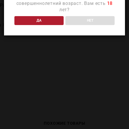
совершеннолетний возраст. Вам есть
18
Piedmont)
лет?
ДА
НЕТ
 Сперино (Proprieta Sperino)
ПОХОЖИЕ ТОВАРЫ