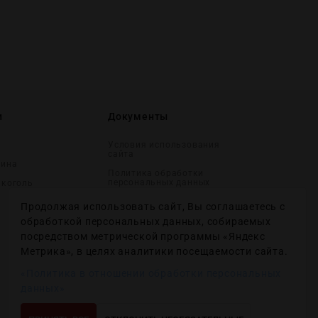
и
Документы
Условия использования
сайта
вина
Политика обработки
персональных данных
лĸоголь
Согласие на получение
Продолжая использовать сайт, Вы соглашаетесь с
рекламных и
информационных
обработкой персональных данных, собираемых
сообщений
посредством метрической программы «Яндекс
Политика использования
Метрика», в целях аналитики посещаемости сайта.
файлов cookie
«Политика в отношении обработки персональных
Настройки файлов cookie
данных»