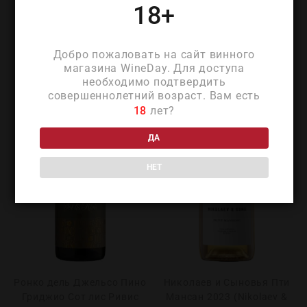
18+
ПОХОЖИЕ ТОВАРЫ
Добро пожаловать на сайт винного
магазина WineDay. Для доступа
необходимо подтвердить
совершеннолетний возраст. Вам есть
18
лет?
ДА
НЕТ
Ронко дель Джельсо Пино
Николаев и Сыновья Пти
Гриджио Сот лис Ривис
Мансан 2023 (Nikolaev &