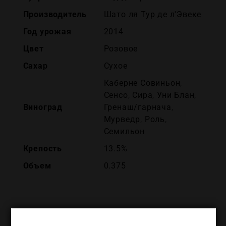
Производитель
Шато ля Тур де л'Эвекe
Год урожая
2014
Цвет
Розовое
Сахар
Сухое
Каберне Совиньон
,
Сенсо
,
Сира
,
Уни Блан
,
Виноград
Гренаш/гарнача
,
Мурведр
,
Роль
,
Семильон
Крепость
13.5%
Объем
0.375