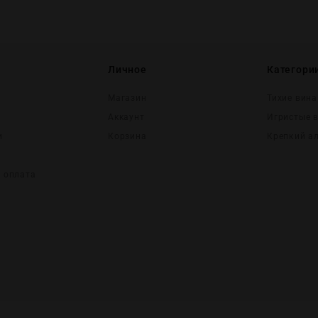
Личное
Категори
Магазин
Тихие вина
Аккаунт
Игристые 
и
Корзина
Крепĸий а
и оплата