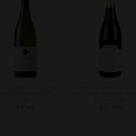
ля Гоффруа Кото Бургиньон
Оливье Гюйо Марсанне Ле Ф
ан 2023 (Nicolas Gauffroy
2022 (Olivier Guyot Marsann
ux Bourguignons Blanc 2023)
Favieres 2022)
₽
4 390
₽
12 590