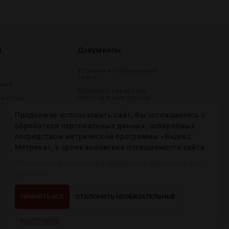
и
Документы
Условия использования
сайта
вина
Политика обработки
персональных данных
лĸоголь
Согласие на получение
Продолжая использовать сайт, Вы соглашаетесь с
рекламных и
информационных
обработкой персональных данных, собираемых
сообщений
посредством метрической программы «Яндекс
Политика использования
Метрика», в целях аналитики посещаемости сайта.
файлов cookie
«Политика в отношении обработки персональных
Настройки файлов cookie
данных»
ПРИНЯТЬ ВСЕ
ОТКЛОНИТЬ НЕОБЯЗАТЕЛЬНЫЕ
НАСТРОИТЬ