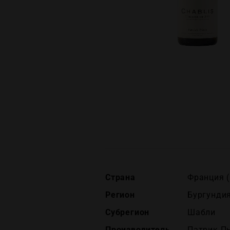
Страна
Франция (
Регион
Бургундия
Субрегион
Шабли
Производитель
Патрик Пь