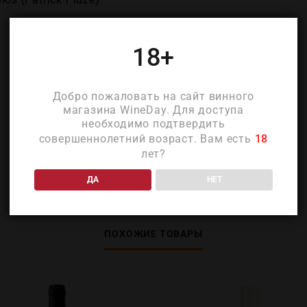
18+
Добро пожаловать на сайт винного
магазина WineDay. Для доступа
необходимо подтвердить
совершеннолетний возраст. Вам есть
18
лет?
ДА
НЕТ
ПОХОЖИЕ ТОВАРЫ