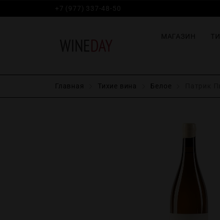
+7 (977) 337-48-50
МАГАЗИН
Т
Главная
Тихие вина
Белое
Патрик Пью