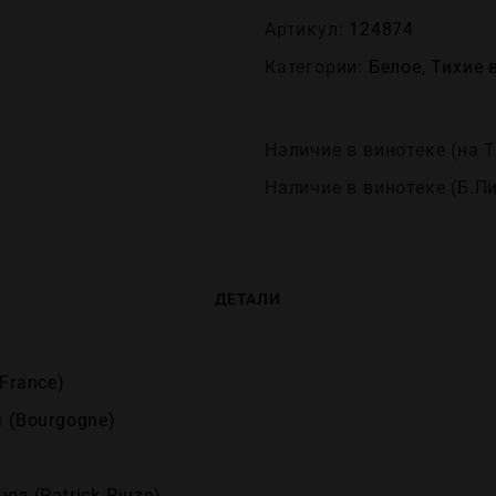
Артикул:
124874
Категории:
Белое
,
Тихие 
Наличие в винотеке (на Т
Наличие в винотеке (Б.П
ДЕТАЛИ
France)
 (Bourgogne)
юз (Patrick Piuze)