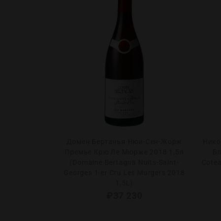
елат Рислинг
Домен Бертанья Нюи-Сен-Жорж
Нико
hhof Erdener
Премье Крю Ле Мюрже 2018 1,5л
Бл
slese 2017)
(Domaine Bertagna Nuits-Saint-
Cotea
Georges 1-er Cru Les Murgers 2018
0
1,5L)
₽
37 230