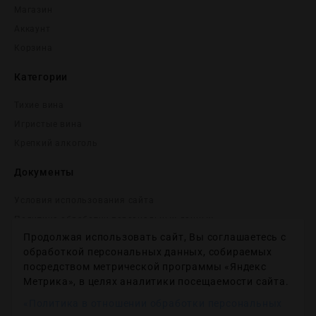
Магазин
Аккаунт
Корзина
Категории
Тихие вина
Игристые вина
Крепĸий алĸоголь
Документы
Условия использования сайта
Политика обработки персональных данных
Продолжая использовать сайт, Вы соглашаетесь с
Согласие на получение рекламных и информационных
сообщений
обработкой персональных данных, собираемых
посредством метрической программы «Яндекс
Политика использования файлов cookie
Метрика», в целях аналитики посещаемости сайта.
Настройки файлов cookie
«Политика в отношении обработки персональных