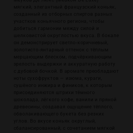
мягкий, элегантный французский коньяк,
созданный из отборных спиртов разных
участков коньячного региона, чтобы
добиться гармонии между силой и
шелковистой округлостью вкуса. В бокале
он демонстрирует светло‑коричневый,
золотисто‑янтарный оттенок с тёплым
мерцающим блеском, подчёркивающим
зрелость выдержки и аккуратную работу
с дубовой бочкой. В аромате преобладают
ноты сухофруктов — изюма, кураги,
сушёного инжира и фиников, к которым
присоединяются штрихи тёмного
шоколада, лёгкого кофе, ванили и пряной
древесины, создавая ощущение тёплого,
обволакивающего букета без резких
углов. Во вкусе коньяк округлый,
сбалансированный, с сочетанием мягкой