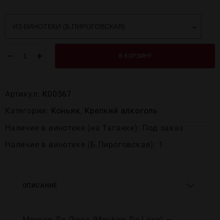
−
+
В КОРЗИНУ
Артикул:
К00567
Категории:
Коньяк
,
Крепĸий алĸоголь
Наличие в винотеке (на Таганке): Под заказ
Наличие в винотеке (Б.Пироговская): 1
ОПИСАНИЕ
Меуков Де Люкс (Meukow De Luxe) —