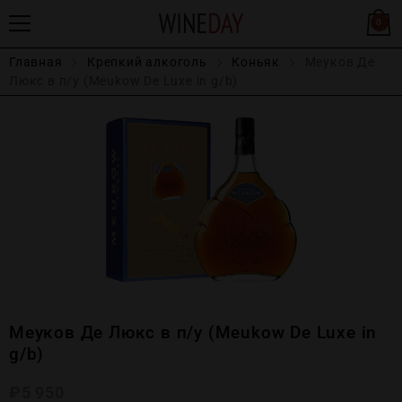
0
Главная
Крепĸий алĸоголь
Коньяк
Меуков Де
Люкс в п/у (Meukow De Luxe in g/b)
Меуков Де Люкс в п/у (Meukow De Luxe in
g/b)
₽
5 950