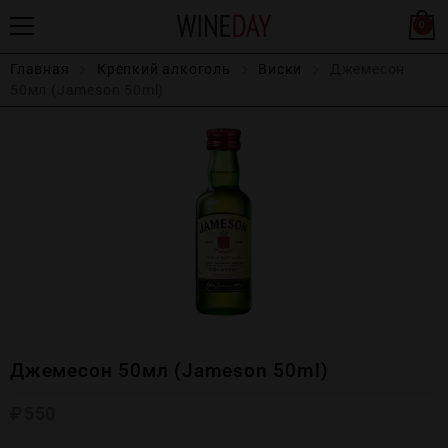
0
Главная
Крепĸий алĸоголь
Виски
Джемесон
50мл (Jameson 50ml)
Джемесон 50мл (Jameson 50ml)
₽
550