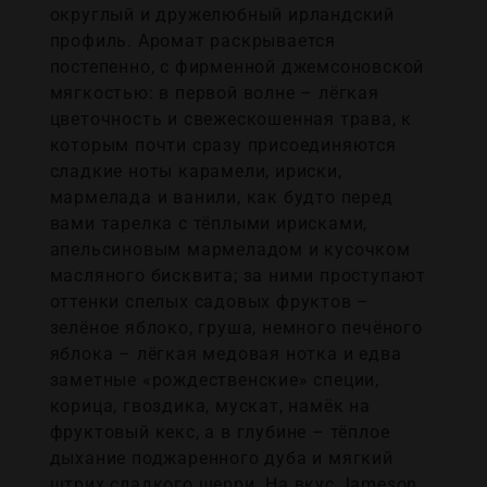
округлый и дружелюбный ирландский
профиль. Аромат раскрывается
постепенно, с фирменной джемсоновской
мягкостью: в первой волне – лёгкая
цветочность и свежескошенная трава, к
которым почти сразу присоединяются
сладкие ноты карамели, ириски,
мармелада и ванили, как будто перед
вами тарелка с тёплыми ирисками,
апельсиновым мармеладом и кусочком
масляного бисквита; за ними проступают
оттенки спелых садовых фруктов –
зелёное яблоко, груша, немного печёного
яблока – лёгкая медовая нотка и едва
заметные «рождественские» специи,
корица, гвоздика, мускат, намёк на
фруктовый кекс, а в глубине – тёплое
дыхание поджаренного дуба и мягкий
штрих сладкого шерри. На вкус Jameson