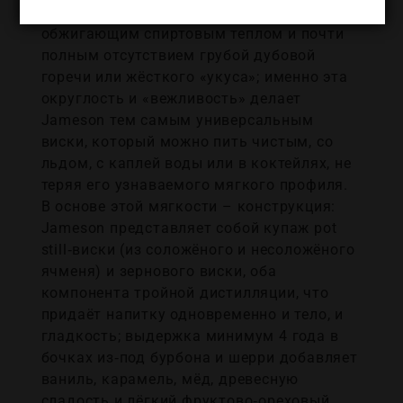
сопровождаемый тёплым, но не
обжигающим спиртовым теплом и почти
полным отсутствием грубой дубовой
горечи или жёсткого «укуса»; именно эта
округлость и «вежливость» делает
Jameson тем самым универсальным
виски, который можно пить чистым, со
льдом, с каплей воды или в коктейлях, не
теряя его узнаваемого мягкого профиля.
В основе этой мягкости – конструкция:
Jameson представляет собой купаж pot
still‑виски (из соложёного и несоложёного
ячменя) и зернового виски, оба
компонента тройной дистилляции, что
придаёт напитку одновременно и тело, и
гладкость; выдержка минимум 4 года в
бочках из‑под бурбона и шерри добавляет
ваниль, карамель, мёд, древесную
сладость и лёгкий фруктово‑ореховый