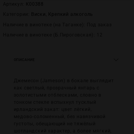
Артикул:
К00388
Категории:
Виски
,
Крепĸий алĸоголь
Наличие в винотеке (на Таганке): Под заказ
Наличие в винотеке (Б.Пироговская): 12
ОПИСАНИЕ
Джемесон (Jameson) в бокале выглядит
как светлый, прозрачный янтарь с
золотистыми отблесками, словно в
тонком стекле вспыхнул тусклый
ирландский закат: цвет лёгкий,
медово‑соломенный, без навязчивой
густоты, обещающий не тяжёлый
шотландский характер, а более мягкий,