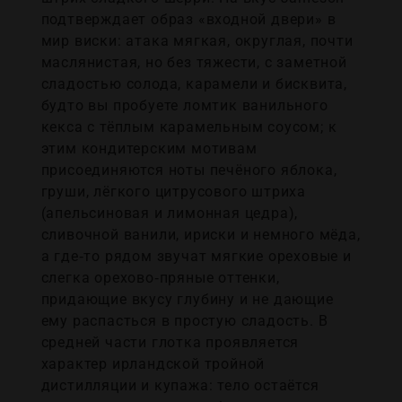
подтверждает образ «входной двери» в
мир виски: атака мягкая, округлая, почти
маслянистая, но без тяжести, с заметной
сладостью солода, карамели и бисквита,
будто вы пробуете ломтик ванильного
кекса с тёплым карамельным соусом; к
этим кондитерским мотивам
присоединяются ноты печёного яблока,
груши, лёгкого цитрусового штриха
(апельсиновая и лимонная цедра),
сливочной ванили, ириски и немного мёда,
а где‑то рядом звучат мягкие ореховые и
слегка орехово‑пряные оттенки,
придающие вкусу глубину и не дающие
ему распасться в простую сладость. В
средней части глотка проявляется
характер ирландской тройной
дистилляции и купажа: тело остаётся