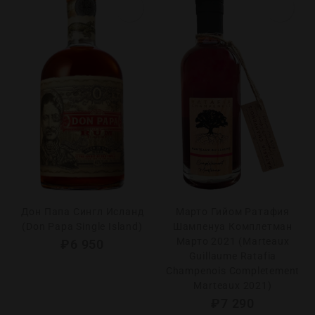
Дон Папа Сингл Исланд
Марто Гийом Ратафия
(Don Papa Single Island)
Шампенуа Комплетман
Марто 2021 (Marteaux
₽
6 950
Guillaume Ratafia
Champenois Completement
Marteaux 2021)
₽
7 290