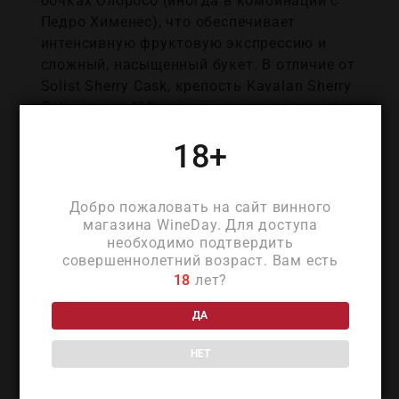
бочках Олоросо (иногда в комбинации с
Педро Хименес), что обеспечивает
интенсивную фруктовую экспрессию и
сложный, насыщенный букет. В отличие от
Solist Sherry Cask, крепость Kavalan Sherry
Oak ниже — 46%, так как спирт разводится
чистой мягкой водой с горных источников
18+
Тайваня. Для производства используют
привозной солод из Европы, вся выдержка
происходит в тропическом климате, что
Добро пожаловать на сайт винного
ускоряет созревание и усиливает аромат.
магазина WineDay. Для доступа
Kavalan Sherry Oak идеально подойдёт для
необходимо подтвердить
дегустации в чистом виде, с горьким
совершеннолетний возраст. Вам есть
шоколадом, сухофруктами, зрелыми
18
лет?
сырами, а также в паре с сигарой. Хорош
ДА
при температуре 18–20°C; ценители
советуют дегустировать с минимальными
НЕТ
добавками воды, чтобы раскрыть весь
спектр фруктово-шоколадных акцентов.