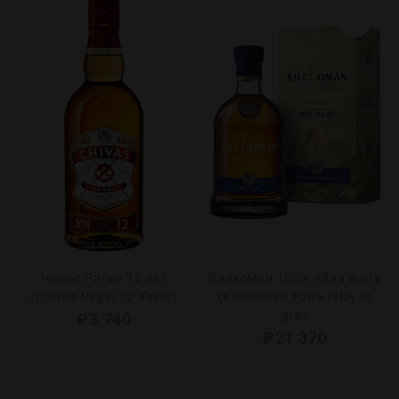
Чивас Ригал 12 лет
Килхоман 100% Айла в п/у
(Chivas Regal 12 Years)
(Kilchoman 100% Islay in
g/b)
₽
3 740
₽
21 370