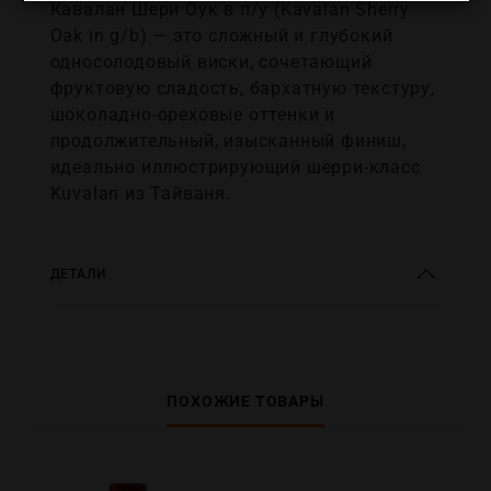
Кавалан Шери Оук в п/у (Kavalan Sherry
Oak in g/b) — это сложный и глубокий
односолодовый виски, сочетающий
фруктовую сладость, бархатную текстуру,
шоколадно-ореховые оттенки и
продолжительный, изысканный финиш,
идеально иллюстрирующий шерри-класс
Kuvalan из Тайваня.
ДЕТАЛИ
ПОХОЖИЕ ТОВАРЫ