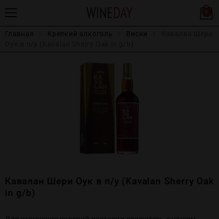
0
Главная
Крепĸий алĸоголь
Виски
Кавалан Шери
Оук в п/у (Kavalan Sherry Oak in g/b)
Кавалан Шери Оук в п/у (Kavalan Sherry Oak
in g/b)