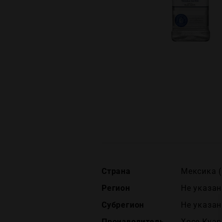
Страна
Мексика (
Регион
Не указан
Субрегион
Не указан
Производитель
Хосе Куэр