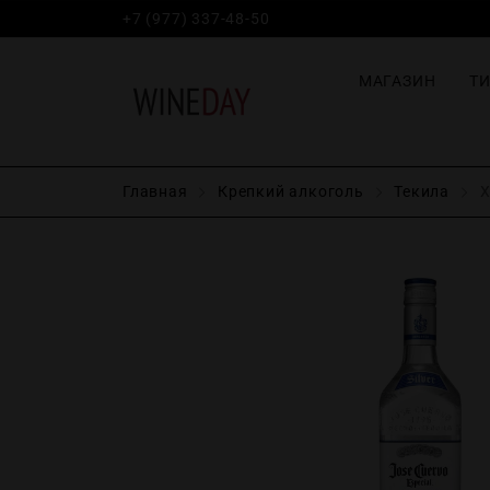
+7 (977) 337-48-50
МАГАЗИН
Т
Главная
Крепĸий алĸоголь
Текила
Х