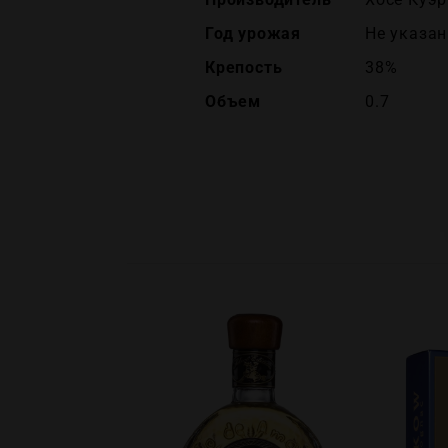
Год урожая
Не указан
Крепость
38%
Объем
0.7