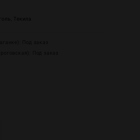
голь
,
Текила
аганке): Под заказ
ироговская): Под заказ