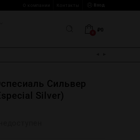
Вход
О компании
Контакты
₽
0
0
Эспесиаль Сильвер
special Silver)
недоступен