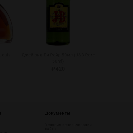
Louis
Джей энд Би Рейр 50мл (J&B Rare
Манки Шолде
50ml)
₽
420
и
Документы
Условия использования
сайта