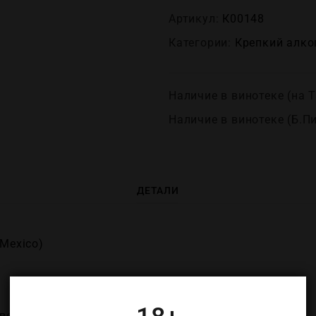
Артикул:
К00148
Категории:
Крепĸий алĸо
Наличие в винотеке (на Т
Наличие в винотеке (Б.П
ДЕТАЛИ
Mexico)
во (Jose Cuervo)