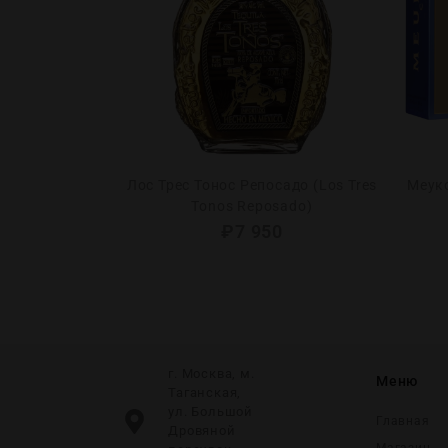
Лос Трес Тонос Репосадо (Los Tres
Меуко
ey Shoulder)
Tonos Reposado)
0
₽
7 950
г. Москва, м.
Меню
Таганская,
ул. Большой
Главная
Дровяной