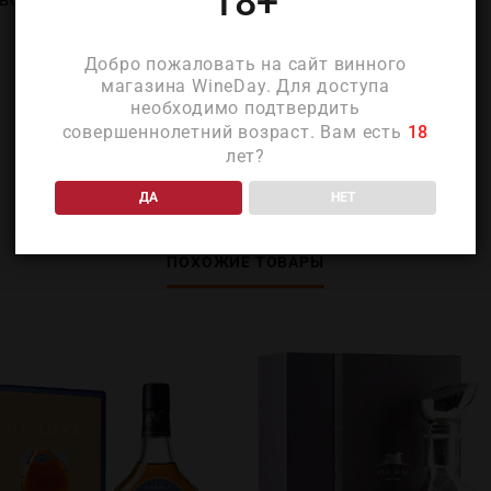
18+
Добро пожаловать на сайт винного
магазина WineDay. Для доступа
необходимо подтвердить
совершеннолетний возраст. Вам есть
18
лет?
ДА
НЕТ
ПОХОЖИЕ ТОВАРЫ