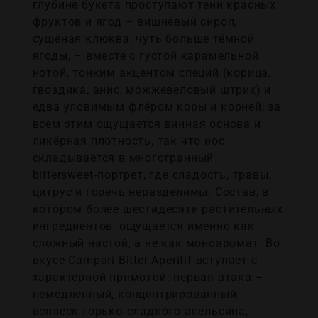
глубине букета проступают тени красных
фруктов и ягод – вишнёвый сироп,
сушёная клюква, чуть больше тёмной
ягоды, – вместе с густой карамельной
нотой, тонким акцентом специй (корица,
гвоздика, анис, можжевеловый штрих) и
едва уловимым флёром коры и корней; за
всем этим ощущается винная основа и
ликёрная плотность, так что нос
складывается в многогранный
bittersweet‑портрет, где сладость, травы,
цитрус и горечь неразделимы. Состав, в
котором более шестидесяти растительных
ингредиентов, ощущается именно как
сложный настой, а не как моноаромат. Во
вкусе Campari Bitter Aperitif вступает с
характерной прямотой: первая атака –
немедленный, концентрированный
всплеск горько‑сладкого апельсина,