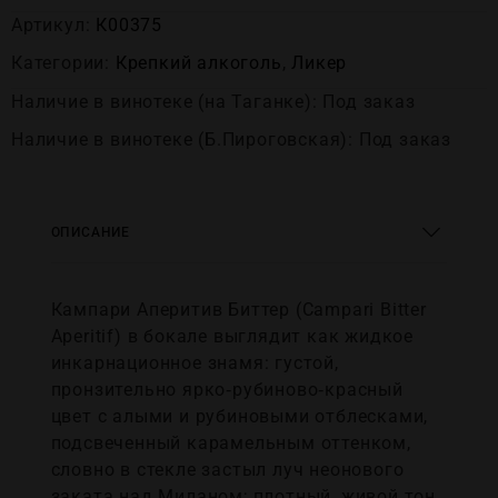
Артикул:
К00375
Категории:
Крепĸий алĸоголь
,
Ликер
Наличие в винотеке (на Таганке): Под заказ
Наличие в винотеке (Б.Пироговская): Под заказ
ОПИСАНИЕ
Кампари Аперитив Биттер (Campari Bitter
Aperitif) в бокале выглядит как жидкое
инкарнационное знамя: густой,
пронзительно ярко‑рубиново‑красный
цвет с алыми и рубиновыми отблесками,
подсвеченный карамельным оттенком,
словно в стекле застыл луч неонового
заката над Миланом; плотный, живой тон