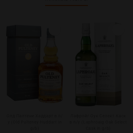
Олд Палтени Хаддарт в п/
Лафройг Оук Селект Каск
у (Old Pulteney Huddart in
в п/у (Laphroaig Oak Select
g/b)
Cask in g/b)