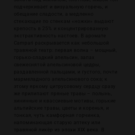
подчеркивает и визуальную горечь, и
обещание сладости, а медленно
стекающие по стенкам «ножки» выдают
крепость в 25% и концентрированную
экстрактивность настоев. В аромате
Campari раскрывается как небольшой
травяной театр: первая волна – мощный,
горько‑сладкий апельсин, запах
свежеснятой апельсиновой цедры,
раздавленной пальцами, и густого, почти
мармеладного апельсинового сока; к
этому яркому цитрусовому сердцу сразу
же прилипают пряные травы – полынь,
хининные и квассиевые мотивы, горькие
альпийские травы, цветы и коренья, и
тонкая, чуть камфорная горчинка,
напоминающая старую аптеку или
травяной ликёр из эпохи XIX века. В