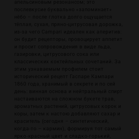
апельсиновым резонансом; это
послевкусие буквально «запоминает»
нёбо – после глотка долго ощущается
тёплая, сухая, пряно‑цитрусовая дорожка,
из‑за чего Campari идеален как аперитив:
он будит рецепторы, провоцирует аппетит
и просит сопровождения в виде льда,
газировки, цитрусового сока или
классических коктейльных сочетаний. За
этим узнаваемым профилем стоит
исторический рецепт Гаспаре Кампари
1860 года, хранимый в секрете и по сей
день: винная основа и нейтральный спирт
настаиваются на сложном букете трав,
ароматных растений, цитрусовых корок и
коры, затем к настою добавляют сахар и
краситель (сегодня – синтетический,
когда‑то – кармин), формируя тот самый
ярко‑красный цвет и сладко‑горький,