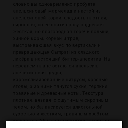
словно вы одновременно пробуете
апельсиновый мармелад и настой из
апельсиновой корки; сладость плотная,
сиропная, но её почти сразу подрезает
жёсткая, но благородная горечь полыни,
хинной коры, корней и трав,
выстраивающая вкус по вертикали и
превращающая Campari из сладкого
ликёра в настоящий биттер‑аперитив. На
переднем плане остаются апельсин,
апельсиновая цедра,
карамелизированные цитрусы, красные
ягоды, а за ними тянутся сухие, терпкие
травяные и древесные ноты. Текстура
плотная, вязкая, с ощутимым сиропным
телом, но балансируется алкогольной
сухостью и жёстким, травяным хребтом:
крепость в 25% даёт ощутимое тепло, но
спирт растворён в сладкой и горькой